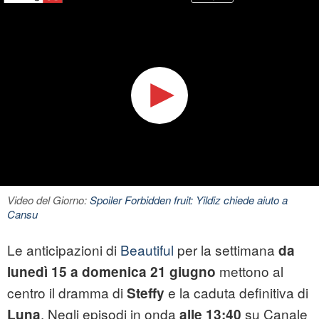
Video del Giorno:
Spoiler Forbidden fruit: Yildiz chiede aiuto a
Cansu
Le anticipazioni di
Beautiful
per la settimana
da
mettono al
lunedì 15 a domenica 21 giugno
centro il dramma di
e la caduta definitiva di
Steffy
. Negli episodi in onda
su Canale
Luna
alle 13:40