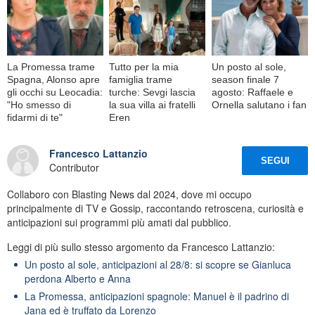
La Promessa trame
Tutto per la mia
Un posto al sole,
Spagna, Alonso apre
famiglia trame
season finale 7
gli occhi su Leocadia:
turche: Sevgi lascia
agosto: Raffaele e
"Ho smesso di
la sua villa ai fratelli
Ornella salutano i fan
fidarmi di te"
Eren
Francesco Lattanzio
SEGUI
Contributor
Collaboro con Blasting News dal 2024, dove mi occupo
principalmente di TV e Gossip, raccontando retroscena, curiosità e
anticipazioni sui programmi più amati dal pubblico.
Leggi di più sullo stesso argomento da Francesco Lattanzio:
Un posto al sole, anticipazioni al 28/8: si scopre se Gianluca
perdona Alberto e Anna
La Promessa, anticipazioni spagnole: Manuel è il padrino di
Jana ed è truffato da Lorenzo