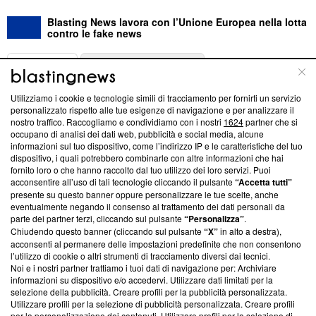
Blasting News lavora con l’Unione Europea nella lotta
contro le fake news
ABOUT
LINEA EDITORIALE
Utilizziamo i cookie e tecnologie simili di tracciamento per fornirti un servizio
Questa sezione offre informazioni trasparenti su Blasting
personalizzato rispetto alle tue esigenze di navigazione e per analizzare il
nostro traffico. Raccogliamo e condividiamo con i nostri
1624
partner che si
News, sui nostri processi editoriali e su come ci impegniamo a
occupano di analisi dei dati web, pubblicità e social media, alcune
creare news di qualità. Inoltre, afferma la nostra aderenza a
informazioni sul tuo dispositivo, come l’indirizzo IP e le caratteristiche del tuo
‘Trust Project - News with Integrity’
Blasting News non è
dispositivo, i quali potrebbero combinarle con altre informazioni che hai
ancora membro del programma, ma ha richiesto di farne
fornito loro o che hanno raccolto dal tuo utilizzo dei loro servizi. Puoi
parte; Trust Project non ha ancora effettuato una verifica di
acconsentire all’uso di tali tecnologie cliccando il pulsante
“Accetta tutti”
conformità agli standard.
presente su questo banner oppure personalizzare le tue scelte, anche
eventualmente negando il consenso al trattamento dei dati personali da
parte dei partner terzi, cliccando sul pulsante
“Personalizza”
.
Su di noi
Chiudendo questo banner (cliccando sul pulsante
“X”
in alto a destra),
acconsenti al permanere delle impostazioni predefinite che non consentono
Team editoriale
l’utilizzo di cookie o altri strumenti di tracciamento diversi dai tecnici.
Noi e i nostri partner trattiamo i tuoi dati di navigazione per: Archiviare
Corporate
informazioni su dispositivo e/o accedervi. Utilizzare dati limitati per la
selezione della pubblicità. Creare profili per la pubblicità personalizzata.
Redazione
Utilizzare profili per la selezione di pubblicità personalizzata. Creare profili
per la personalizzazione dei contenuti. Utilizzare profili per la selezione di