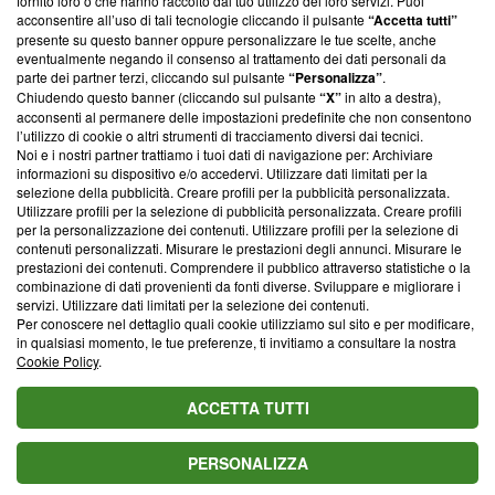
fornito loro o che hanno raccolto dal tuo utilizzo dei loro servizi. Puoi
parte; Trust Project non ha ancora effettuato una verifica di
acconsentire all’uso di tali tecnologie cliccando il pulsante
“Accetta tutti”
conformità agli standard.
presente su questo banner oppure personalizzare le tue scelte, anche
eventualmente negando il consenso al trattamento dei dati personali da
parte dei partner terzi, cliccando sul pulsante
“Personalizza”
.
Su di noi
Chiudendo questo banner (cliccando sul pulsante
“X”
in alto a destra),
acconsenti al permanere delle impostazioni predefinite che non consentono
Team editoriale
l’utilizzo di cookie o altri strumenti di tracciamento diversi dai tecnici.
Noi e i nostri partner trattiamo i tuoi dati di navigazione per: Archiviare
Corporate
informazioni su dispositivo e/o accedervi. Utilizzare dati limitati per la
selezione della pubblicità. Creare profili per la pubblicità personalizzata.
Redazione
Utilizzare profili per la selezione di pubblicità personalizzata. Creare profili
per la personalizzazione dei contenuti. Utilizzare profili per la selezione di
Informativa Privacy
contenuti personalizzati. Misurare le prestazioni degli annunci. Misurare le
prestazioni dei contenuti. Comprendere il pubblico attraverso statistiche o la
Cookie Policy
combinazione di dati provenienti da fonti diverse. Sviluppare e migliorare i
servizi. Utilizzare dati limitati per la selezione dei contenuti.
Blasting SA, IDI CHE-247.845.224, Via Carlo Frasca, 3 - 6900
Per conoscere nel dettaglio quali cookie utilizziamo sul sito e per modificare,
Lugano (Svizzera) Tel:
+39 0690258937
in qualsiasi momento, le tue preferenze, ti invitiamo a consultare la nostra
Cookie Policy
.
© 2026 Blasting News
ACCETTA TUTTI
PERSONALIZZA