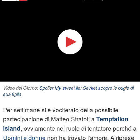
Video del Giorno:
Spoiler My sweet lie: Sevket scopre le bugie di
sua figlia
Per settimane si è vociferato della possibile
partecipazione di Matteo Stratoti a
Temptation
, ovviamente nel ruolo di tentatore perché a
Island
Uomini e donne
non ha trovato l'amore. A riprese