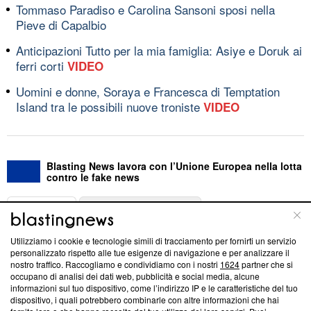
Tommaso Paradiso e Carolina Sansoni sposi nella
Pieve di Capalbio
Anticipazioni Tutto per la mia famiglia: Asiye e Doruk ai
ferri corti
VIDEO
Uomini e donne, Soraya e Francesca di Temptation
Island tra le possibili nuove troniste
VIDEO
Blasting News lavora con l’Unione Europea nella lotta
contro le fake news
ABOUT
LINEA EDITORIALE
Utilizziamo i cookie e tecnologie simili di tracciamento per fornirti un servizio
Questa sezione offre informazioni trasparenti su Blasting
personalizzato rispetto alle tue esigenze di navigazione e per analizzare il
nostro traffico. Raccogliamo e condividiamo con i nostri
1624
partner che si
News, sui nostri processi editoriali e su come ci impegniamo a
occupano di analisi dei dati web, pubblicità e social media, alcune
creare news di qualità. Inoltre, afferma la nostra aderenza a
informazioni sul tuo dispositivo, come l’indirizzo IP e le caratteristiche del tuo
‘Trust Project - News with Integrity’
Blasting News non è
dispositivo, i quali potrebbero combinarle con altre informazioni che hai
ancora membro del programma, ma ha richiesto di farne