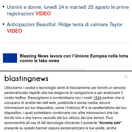
Uomini e donne, lunedì 24 e martedì 25 agosto le prime
registrazioni
VIDEO
Anticipazioni Beautiful: Ridge tenta di calmare Taylor
VIDEO
Blasting News lavora con l’Unione Europea nella lotta
contro le fake news
ABOUT
LINEA EDITORIALE
Utilizziamo i cookie e tecnologie simili di tracciamento per fornirti un servizio
Questa sezione offre informazioni trasparenti su Blasting
personalizzato rispetto alle tue esigenze di navigazione e per analizzare il
nostro traffico. Raccogliamo e condividiamo con i nostri
1624
partner che si
News, sui nostri processi editoriali e su come ci impegniamo a
occupano di analisi dei dati web, pubblicità e social media, alcune
creare news di qualità. Inoltre, afferma la nostra aderenza a
informazioni sul tuo dispositivo, come l’indirizzo IP e le caratteristiche del tuo
‘Trust Project - News with Integrity’
Blasting News non è
dispositivo, i quali potrebbero combinarle con altre informazioni che hai
ancora membro del programma, ma ha richiesto di farne
fornito loro o che hanno raccolto dal tuo utilizzo dei loro servizi. Puoi
parte; Trust Project non ha ancora effettuato una verifica di
acconsentire all’uso di tali tecnologie cliccando il pulsante
“Accetta tutti”
conformità agli standard.
presente su questo banner oppure personalizzare le tue scelte, anche