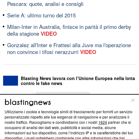
Pescara: quote, analisi e consigli
Serie A: ultimo turno del 2015
Milan-Inter in Australia, finisce in parità il primo derby
della stagione
VIDEO
Gonzalez all'Inter e Frattesi alla Juve ma l'operazione
non convince i tifosi nerazzurri
VIDEO
Blasting News lavora con l’Unione Europea nella lotta
contro le fake news
ABOUT
LINEA EDITORIALE
Utilizziamo i cookie e tecnologie simili di tracciamento per fornirti un servizio
Questa sezione offre informazioni trasparenti su Blasting
personalizzato rispetto alle tue esigenze di navigazione e per analizzare il
nostro traffico. Raccogliamo e condividiamo con i nostri
1624
partner che si
News, sui nostri processi editoriali e su come ci impegniamo a
occupano di analisi dei dati web, pubblicità e social media, alcune
creare news di qualità. Inoltre, afferma la nostra aderenza a
informazioni sul tuo dispositivo, come l’indirizzo IP e le caratteristiche del tuo
‘Trust Project - News with Integrity’
Blasting News non è
dispositivo, i quali potrebbero combinarle con altre informazioni che hai