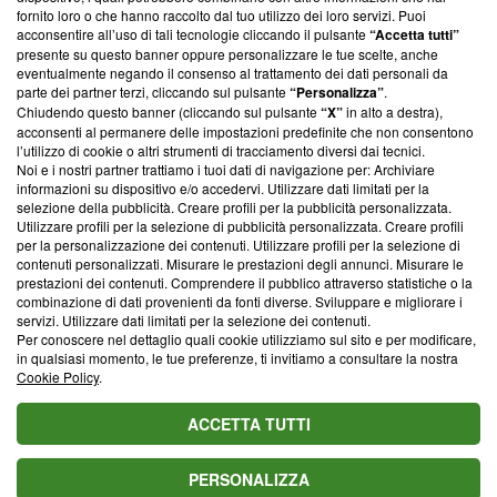
ancora membro del programma, ma ha richiesto di farne
fornito loro o che hanno raccolto dal tuo utilizzo dei loro servizi. Puoi
parte; Trust Project non ha ancora effettuato una verifica di
acconsentire all’uso di tali tecnologie cliccando il pulsante
“Accetta tutti”
conformità agli standard.
presente su questo banner oppure personalizzare le tue scelte, anche
eventualmente negando il consenso al trattamento dei dati personali da
parte dei partner terzi, cliccando sul pulsante
“Personalizza”
.
Su di noi
Chiudendo questo banner (cliccando sul pulsante
“X”
in alto a destra),
acconsenti al permanere delle impostazioni predefinite che non consentono
Team editoriale
l’utilizzo di cookie o altri strumenti di tracciamento diversi dai tecnici.
Noi e i nostri partner trattiamo i tuoi dati di navigazione per: Archiviare
Corporate
informazioni su dispositivo e/o accedervi. Utilizzare dati limitati per la
selezione della pubblicità. Creare profili per la pubblicità personalizzata.
Redazione
Utilizzare profili per la selezione di pubblicità personalizzata. Creare profili
per la personalizzazione dei contenuti. Utilizzare profili per la selezione di
Informativa Privacy
contenuti personalizzati. Misurare le prestazioni degli annunci. Misurare le
prestazioni dei contenuti. Comprendere il pubblico attraverso statistiche o la
Cookie Policy
combinazione di dati provenienti da fonti diverse. Sviluppare e migliorare i
servizi. Utilizzare dati limitati per la selezione dei contenuti.
Blasting SA, IDI CHE-247.845.224, Via Carlo Frasca, 3 - 6900
Per conoscere nel dettaglio quali cookie utilizziamo sul sito e per modificare,
Lugano (Svizzera) Tel:
+39 0690258937
in qualsiasi momento, le tue preferenze, ti invitiamo a consultare la nostra
Cookie Policy
.
© 2026 Blasting News
ACCETTA TUTTI
PERSONALIZZA