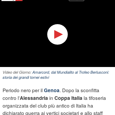
Video del Giorno:
Amarcord, dal Mundialito al Trofeo Berlusconi:
storia dei grandi tornei estivi
Periodo nero per il
. Dopo la sconfitta
Genoa
contro l'
in
la tifoseria
Alessandria
Coppa Italia
organizzata del club più antico di Italia ha
dichiarato guerra ai vertici societari e allo staff