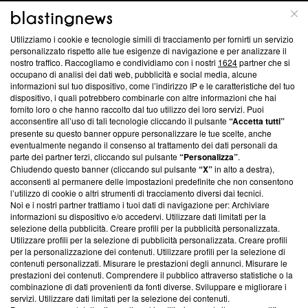
ABOUT
LINEA EDITORIALE
Utilizziamo i cookie e tecnologie simili di tracciamento per fornirti un servizio
Questa sezione offre informazioni trasparenti su Blasting
personalizzato rispetto alle tue esigenze di navigazione e per analizzare il
nostro traffico. Raccogliamo e condividiamo con i nostri
1624
partner che si
News, sui nostri processi editoriali e su come ci impegniamo a
occupano di analisi dei dati web, pubblicità e social media, alcune
creare news di qualità. Inoltre, afferma la nostra aderenza a
informazioni sul tuo dispositivo, come l’indirizzo IP e le caratteristiche del tuo
‘Trust Project - News with Integrity’
Blasting News non è
dispositivo, i quali potrebbero combinarle con altre informazioni che hai
ancora membro del programma, ma ha richiesto di farne
fornito loro o che hanno raccolto dal tuo utilizzo dei loro servizi. Puoi
parte; Trust Project non ha ancora effettuato una verifica di
acconsentire all’uso di tali tecnologie cliccando il pulsante
“Accetta tutti”
conformità agli standard.
presente su questo banner oppure personalizzare le tue scelte, anche
eventualmente negando il consenso al trattamento dei dati personali da
parte dei partner terzi, cliccando sul pulsante
“Personalizza”
.
Su di noi
Chiudendo questo banner (cliccando sul pulsante
“X”
in alto a destra),
acconsenti al permanere delle impostazioni predefinite che non consentono
Team editoriale
l’utilizzo di cookie o altri strumenti di tracciamento diversi dai tecnici.
Noi e i nostri partner trattiamo i tuoi dati di navigazione per: Archiviare
Corporate
informazioni su dispositivo e/o accedervi. Utilizzare dati limitati per la
selezione della pubblicità. Creare profili per la pubblicità personalizzata.
Redazione
Utilizzare profili per la selezione di pubblicità personalizzata. Creare profili
per la personalizzazione dei contenuti. Utilizzare profili per la selezione di
Informativa Privacy
contenuti personalizzati. Misurare le prestazioni degli annunci. Misurare le
prestazioni dei contenuti. Comprendere il pubblico attraverso statistiche o la
Cookie Policy
combinazione di dati provenienti da fonti diverse. Sviluppare e migliorare i
servizi. Utilizzare dati limitati per la selezione dei contenuti.
Blasting SA, IDI CHE-247.845.224, Via Carlo Frasca, 3 - 6900