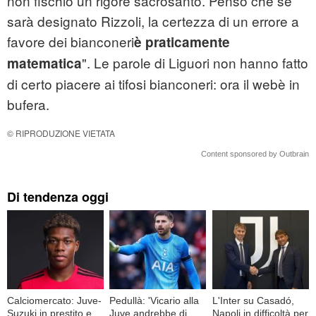
non fischiò un rigore sacrosanto. Penso che se
sarà designato Rizzoli, la certezza di un errore a
favore dei bianconeri
è praticamente
". Le parole di Liguori non hanno fatto
matematica
di certo piacere ai tifosi bianconeri: ora il webè in
bufera.
© RIPRODUZIONE VIETATA
Content sponsored by Outbrain
Di tendenza oggi
Calciomercato: Juve-
Pedullà: 'Vicario alla
L'Inter su Casadó,
Suzuki in prestito e
Juve andrebbe di
Napoli in difficoltà per