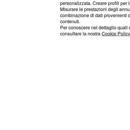
personalizzata. Creare profili per 
sarebbe già stato esonerato.
Misurare le prestazioni degli annun
combinazione di dati provenienti da 
Spalletti o Simeone pe
contenuti.
Per conoscere nel dettaglio quali c
è in pole position per la so
Simeone
consultare la nostra
Cookie Policy
è il sogno di Suning, e
Conte
Spall
che alla fine potrebbe spuntarla.