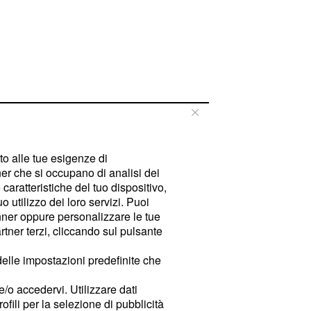
tto alle tue esigenze di
er che si occupano di analisi dei
caratteristiche del tuo dispositivo,
 utilizzo dei loro servizi. Puoi
ner oppure personalizzare le tue
tner terzi, cliccando sul pulsante
delle impostazioni predefinite che
e/o accedervi. Utilizzare dati
rofili per la selezione di pubblicità