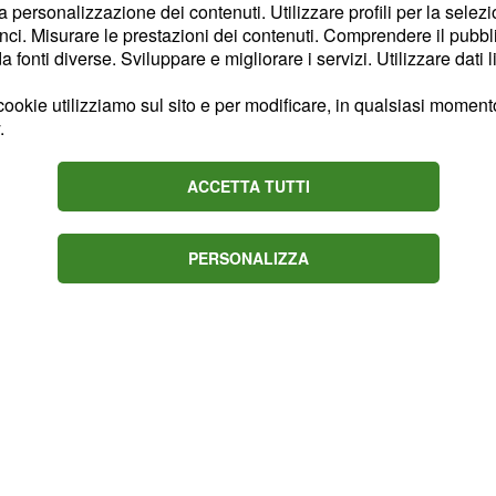
la personalizzazione dei contenuti. Utilizzare profili per la selez
ci. Misurare le prestazioni dei contenuti. Comprendere il pubblic
fonti diverse. Sviluppare e migliorare i servizi. Utilizzare dati l
r il futuro
ookie utilizziamo sul sito e per modificare, in qualsiasi momento,
stituzione di Pioli
,
.
il terzo in comodo
etti
ACCETTA TUTTI
PERSONALIZZA