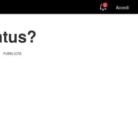
2
Accedi
ntus?