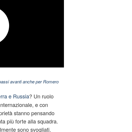
 passi avanti anche per Romero
erra e Russia
? Un ruolo
nternazionale, e con
oprietà stanno pensando
a più forte alla squadra.
lmente sono svogliati.