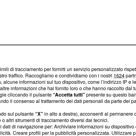
nchina dell'Inter si è di
imili di tracciamento per fornirti un servizio personalizzato rispe
 la Fiorentina. Ausilio e
stro traffico. Raccogliamo e condividiamo con i nostri
1624
partn
to e cercano di
 alcune informazioni sul tuo dispositivo, come l’indirizzo IP e le 
ltre informazioni che hai fornito loro o che hanno raccolto dal tuo
ggior danno a quello già
ogie cliccando il pulsante
“Accetta tutti”
presente su questo ban
amente imbestialiti per la
o il consenso al trattamento dei dati personali da parte dei par
i viola. I giocatori sono
ndo sul pulsante
“X”
in alto a destra), acconsenti al permanere 
no dell’ex allenatore della
o altri strumenti di tracciamento diversi dai tecnici.
ilmente se fossero
uoi dati di navigazione per: Archiviare informazioni su dispositivo 
fine del campionato,
licità. Creare profili per la pubblicità personalizzata. Utilizzare p