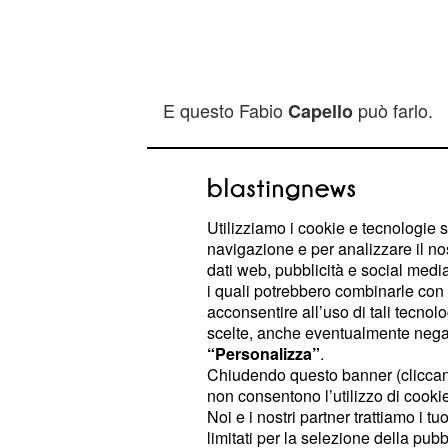
E questo Fabio
può farlo.
Capello
Pioli verso l'addio
L'avventura di Stefano
sulla pa
Pioli
Utilizziamo i cookie e tecnologie s
fatto conclusa con la sconfitta contro
navigazione e per analizzare il no
la società, ovviamente hanno cerca
dati web, pubblicità e social media,
i quali potrebbero combinarle con a
sostenerlo ancora, onde evitare ma
acconsentire all’uso di tali tecnol
fatto. I dirigenti nerazzurri sono ver
scelte, anche eventualmente negand
figuraccia fatta dalla squadra contro 
“Personalizza”
.
Chiudendo questo banner (clicca
stati portati in ritiro, mentre il desti
non consentono l’utilizzo di cookie 
Lazio invece è già segnato. Probab
Noi e i nostri partner trattiamo i t
mancate più di cinque giornate alla 
limitati per la selezione della pubb