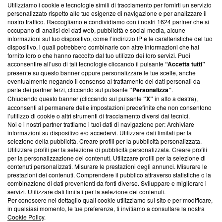
Utilizziamo i cookie e tecnologie simili di tracciamento per fornirti un servizio
Questa sezione offre informazioni trasparenti su Blasting
personalizzato rispetto alle tue esigenze di navigazione e per analizzare il
nostro traffico. Raccogliamo e condividiamo con i nostri
1624
partner che si
News, sui nostri processi editoriali e su come ci impegniamo a
occupano di analisi dei dati web, pubblicità e social media, alcune
creare news di qualità. Inoltre, afferma la nostra aderenza a
informazioni sul tuo dispositivo, come l’indirizzo IP e le caratteristiche del tuo
‘Trust Project - News with Integrity’
Blasting News non è
dispositivo, i quali potrebbero combinarle con altre informazioni che hai
ancora membro del programma, ma ha richiesto di farne
fornito loro o che hanno raccolto dal tuo utilizzo dei loro servizi. Puoi
parte; Trust Project non ha ancora effettuato una verifica di
acconsentire all’uso di tali tecnologie cliccando il pulsante
“Accetta tutti”
conformità agli standard.
presente su questo banner oppure personalizzare le tue scelte, anche
eventualmente negando il consenso al trattamento dei dati personali da
parte dei partner terzi, cliccando sul pulsante
“Personalizza”
.
Su di noi
Chiudendo questo banner (cliccando sul pulsante
“X”
in alto a destra),
acconsenti al permanere delle impostazioni predefinite che non consentono
Team editoriale
l’utilizzo di cookie o altri strumenti di tracciamento diversi dai tecnici.
Noi e i nostri partner trattiamo i tuoi dati di navigazione per: Archiviare
Corporate
informazioni su dispositivo e/o accedervi. Utilizzare dati limitati per la
selezione della pubblicità. Creare profili per la pubblicità personalizzata.
Redazione
Utilizzare profili per la selezione di pubblicità personalizzata. Creare profili
per la personalizzazione dei contenuti. Utilizzare profili per la selezione di
Informativa Privacy
contenuti personalizzati. Misurare le prestazioni degli annunci. Misurare le
prestazioni dei contenuti. Comprendere il pubblico attraverso statistiche o la
Cookie Policy
combinazione di dati provenienti da fonti diverse. Sviluppare e migliorare i
servizi. Utilizzare dati limitati per la selezione dei contenuti.
Blasting SA, IDI CHE-247.845.224, Via Carlo Frasca, 3 - 6900
Per conoscere nel dettaglio quali cookie utilizziamo sul sito e per modificare,
Lugano (Svizzera) Tel:
+39 0690258937
in qualsiasi momento, le tue preferenze, ti invitiamo a consultare la nostra
Cookie Policy
.