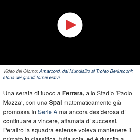
Video del Giorno:
Amarcord, dal Mundialito al Trofeo Berlusconi:
storia dei grandi tornei estivi
Una serata di fuoco a
allo Stadio 'Paolo
Ferrara,
Mazza', con una
matematicamente già
Spal
promossa in
Serie A
ma ancora desiderosa di
continuare a vincere, affamata di successi.
Peraltro la squadra estense voleva mantenere il
primato in classifica, tutta sola, ed è riuscita a