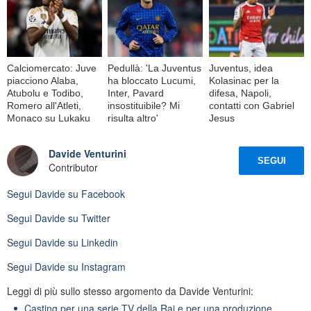
Calciomercato: Juve
Pedullà: 'La Juventus
Juventus, idea
piacciono Alaba,
ha bloccato Lucumi,
Kolasinac per la
Atubolu e Todibo,
Inter, Pavard
difesa, Napoli,
Romero all'Atleti,
insostituibile? Mi
contatti con Gabriel
Monaco su Lukaku
risulta altro'
Jesus
Davide Venturini
SEGUI
Contributor
Segui
Davide
su Facebook
Segui
Davide
su Twitter
Segui
Davide
su Linkedin
Segui
Davide
su Instagram
Leggi di più sullo stesso argomento da Davide Venturini:
Casting per una serie TV della Rai e per una produzione