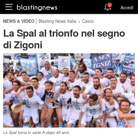
2
Accedi
NEWS & VIDEO
Blasting News Italia
>
Calcio
La Spal al trionfo nel segno
di Zigoni
La Spal torna in serie A dopo 49 anni