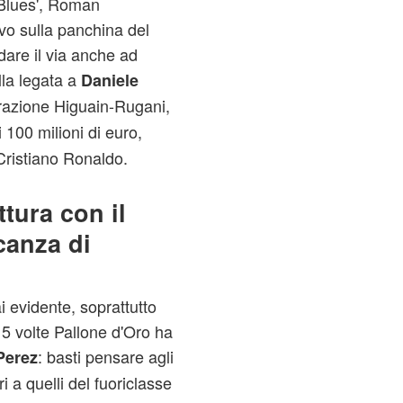
 'Blues', Roman
vo sulla panchina del
dare il via anche ad
lla legata a
Daniele
erazione Higuain-Rugani,
 100 milioni di euro,
 Cristiano Ronaldo.
tura con il
canza di
i evidente, soprattutto
 5 volte Pallone d'Oro ha
: basti pensare agli
Perez
 a quelli del fuoriclasse