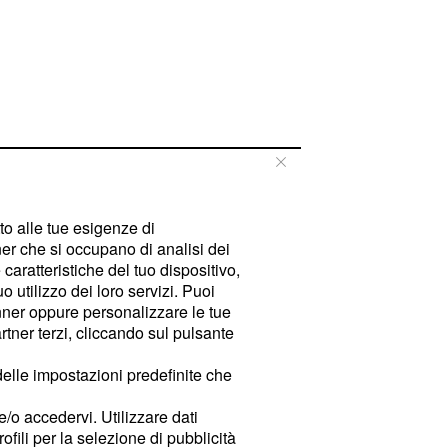
tto alle tue esigenze di
er che si occupano di analisi dei
caratteristiche del tuo dispositivo,
 utilizzo dei loro servizi. Puoi
ner oppure personalizzare le tue
tner terzi, cliccando sul pulsante
delle impostazioni predefinite che
e/o accedervi. Utilizzare dati
rofili per la selezione di pubblicità