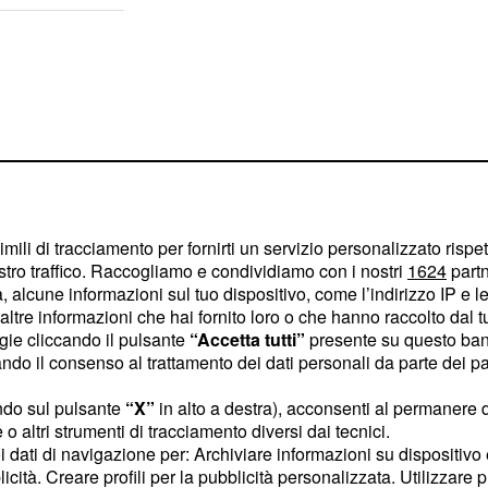
imili di tracciamento per fornirti un servizio personalizzato rispe
stro traffico. Raccogliamo e condividiamo con i nostri
1624
partn
 alcune informazioni sul tuo dispositivo, come l’indirizzo IP e le 
ltre informazioni che hai fornito loro o che hanno raccolto dal tuo
ogie cliccando il pulsante
“Accetta tutti”
presente su questo ban
o il consenso al trattamento dei dati personali da parte dei par
cordo verbale
ndo sul pulsante
“X”
in alto a destra), acconsenti al permanere 
o altri strumenti di tracciamento diversi dai tecnici.
te della
uoi dati di navigazione per: Archiviare informazioni su dispositivo 
licità. Creare profili per la pubblicità personalizzata. Utilizzare p