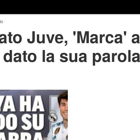
io
to Juve, 'Marca' 
 dato la sua parol