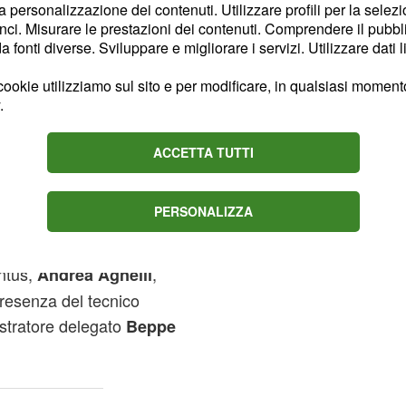
la personalizzazione dei contenuti. Utilizzare profili per la selez
e che la clausola
ci. Misurare le prestazioni dei contenuti. Comprendere il pubblic
fonti diverse. Sviluppare e migliorare i servizi. Utilizzare dati l
rdo di euro, tale
scorso mese di gennaio.
ookie utilizziamo sul sito e per modificare, in qualsiasi momento,
la
starebbe
Juventus
.
i
Cristiano Ronaldo,
del passaggio del
ACCETTA TUTTI
n prezzo concordato pari
tto di 30 milioni di euro
PERSONALIZZA
entus,
,
Andrea Agnelli
presenza del tecnico
stratore delegato
Beppe