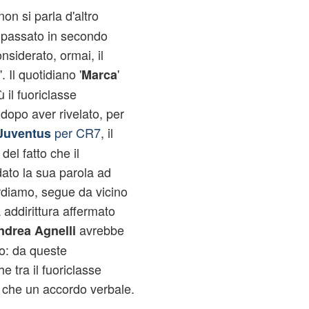
on si parla d'altro
è passato in secondo
nsiderato, ormai, il
 Il quotidiano '
'
Marca
 il fuoriclasse
dopo aver rivelato, per
per CR7
, il
Juventus
del fatto che il
ato la sua parola ad
ordiamo, segue da vicino
 addirittura affermato
avrebbe
ndrea Agnelli
o: da queste
 tra il fuoriclasse
 che un accordo verbale.