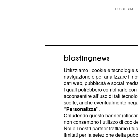
Utilizziamo i cookie e tecnologie s
navigazione e per analizzare il no
dati web, pubblicità e social media,
i quali potrebbero combinarle con a
acconsentire all’uso di tali tecnol
scelte, anche eventualmente negand
“Personalizza”
.
'Marca' annuncia l'ac
Chiudendo questo banner (clicca
non consentono l’utilizzo di cookie 
di CR7 con il presiden
Noi e i nostri partner trattiamo i t
Juventus, Agnelli
limitati per la selezione della pubb