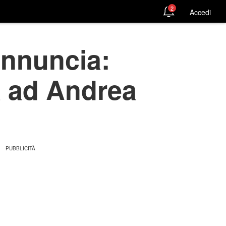
2
Accedi
annuncia:
a ad Andrea