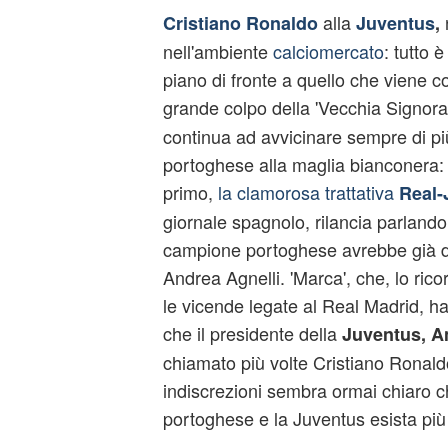
alla
n
Cristiano Ronaldo
Juventus
,
nell'ambiente
calciomercato
: tutto 
piano di fronte a quello che viene co
grande colpo della 'Vecchia Signora'.
continua ad avvicinare sempre di più
portoghese alla maglia bianconera: 
primo,
la clamorosa trattativa
Real-
giornale spagnolo, rilancia parlando 
campione portoghese avrebbe già d
Andrea Agnelli. 'Marca', che, lo ric
le vicende legate al Real Madrid, ha
che il presidente della
Juventus, A
chiamato più volte Cristiano Ronald
indiscrezioni sembra ormai chiaro che
portoghese e la Juventus esista più