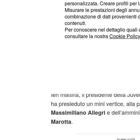
personalizzata. Creare profili per 
Sebbene il Real continui ad insister
Misurare le prestazioni degli annun
combinazione di dati provenienti da 
rescissoria per CR7 è pari a un milia
contenuti.
clausola sarebbe stata rimossa lo 
Per conoscere nel dettaglio quali c
Al momento la situazione è questa:
consultare la nostra
Cookie Policy
aspettando il via libera
dall'agente d
, per la definizione 
Jorge Mendes
fuoriclasse portoghese in virtù di u
a 100 milioni di euro e con un contra
a stagione per quattro anni.
Ieri mattina, il presidente della Juv
ha presieduto un mini vertice, alla 
e dell’ammini
Massimiliano Allegri
.
Marotta