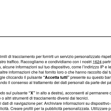
imili di tracciamento per fornirti un servizio personalizzato rispe
stro traffico. Raccogliamo e condividiamo con i nostri
1624
partn
per sistemare delle
 alcune informazioni sul tuo dispositivo, come l’indirizzo IP e le 
ltre informazioni che hai fornito loro o che hanno raccolto dal tuo
o,
come i rinnovi
di
ogie cliccando il pulsante
“Accetta tutti”
presente su questo ban
o il consenso al trattamento dei dati personali da parte dei par
ndo sul pulsante
“X”
in alto a destra), acconsenti al permanere 
Icardi e
o altri strumenti di tracciamento diversi dai tecnici.
uoi dati di navigazione per: Archiviare informazioni su dispositivo 
licità. Creare profili per la pubblicità personalizzata. Utilizzare p