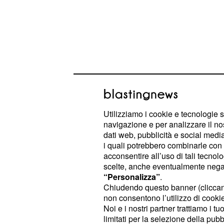
Utilizziamo i cookie e tecnologie s
navigazione e per analizzare il no
La sosta, dunque, potrebbe servire 
dati web, pubblicità e social media,
i quali potrebbero combinarle con a
situazioni interne ancora in sospes
acconsentire all’uso di tali tecnol
e
.
Mauro Icardi
Milan Skriniar
scelte, anche eventualmente negand
“Personalizza”
.
Chiudendo questo banner (clicca
L'Inter vuole blindare 
non consentono l’utilizzo di cookie 
Skriniar
Noi e i nostri partner trattiamo i t
limitati per la selezione della pubb