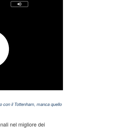
do con il Tottenham, manca quello
nali nel migliore dei