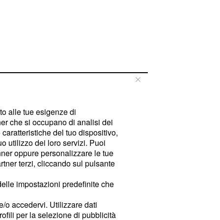
tto alle tue esigenze di
er che si occupano di analisi dei
caratteristiche del tuo dispositivo,
 utilizzo dei loro servizi. Puoi
ner oppure personalizzare le tue
tner terzi, cliccando sul pulsante
delle impostazioni predefinite che
e/o accedervi. Utilizzare dati
rofili per la selezione di pubblicità