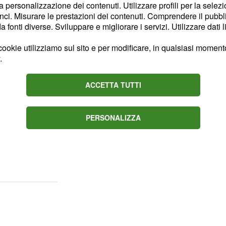
indare quelli che sono
la personalizzazione dei contenuti. Utilizzare profili per la selez
ci. Misurare le prestazioni dei contenuti. Comprendere il pubblic
e
lan Skriniar
Mauro
fonti diverse. Sviluppare e migliorare i servizi. Utilizzare dati l
 tra le parti e per
ookie utilizziamo sul sito e per modificare, in qualsiasi momento,
 l'annuncio del rinnovo,
.
 servire per limare i
 per il prolungamento del
ACCETTA TUTTI
scade a giugno 2022) a
ourage del centrale
PERSONALIZZA
e ricche offerte
trebbero arrivare nelle
, con il Barcellona che