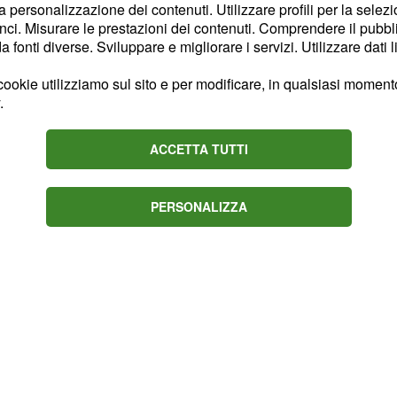
la personalizzazione dei contenuti. Utilizzare profili per la selez
ci. Misurare le prestazioni dei contenuti. Comprendere il pubblic
onaldo
fonti diverse. Sviluppare e migliorare i servizi. Utilizzare dati l
erenza stampa che la
ookie utilizziamo sul sito e per modificare, in qualsiasi momento,
 I suoi ragazzi tuttavia,
.
ono stati puniti per la
ACCETTA TUTTI
ldo
, come già da un po'
coneri e da quel momento
utomatico sicura di
PERSONALIZZA
mo tempo.