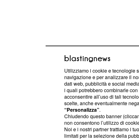
I bianconeri vanno in vantaggio ne
Utilizziamo i cookie e tecnologie s
che approfitta d
Cristiano Ronaldo
navigazione e per analizzare il no
dati web, pubblicità e social media,
rossoblu; i bianconeri dominano il
i quali potrebbero combinarle con a
mai a concretizzare ulteriormente 
acconsentire all’uso di tali tecnol
sull'1-0. Nella ripresa il Genoa sce
scelte, anche eventualmente negand
“Personalizza”
.
coraggioso e trova il gol del pareg
Chiudendo questo banner (clicca
una dormita generale della difesa, 
non consentono l’utilizzo di cookie 
rispondere per tornare in vantaggio 
Noi e i nostri partner trattiamo i t
limitati per la selezione della pubb
cambia.