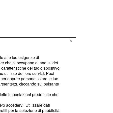
tto alle tue esigenze di
er che si occupano di analisi dei
caratteristiche del tuo dispositivo,
 utilizzo dei loro servizi. Puoi
ner oppure personalizzare le tue
tner terzi, cliccando sul pulsante
delle impostazioni predefinite che
e/o accedervi. Utilizzare dati
rofili per la selezione di pubblicità