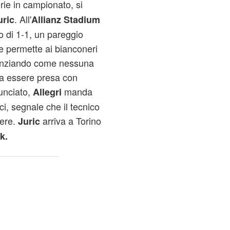
orie in campionato, si
. All'
uric
Allianz Stadium
to di 1-1, un pareggio
e permette ai bianconeri
idenziando come nessuna
ba essere presa con
unciato,
manda
Allegri
ci, segnale che il tecnico
cere.
arriva a Torino
Juric
k.