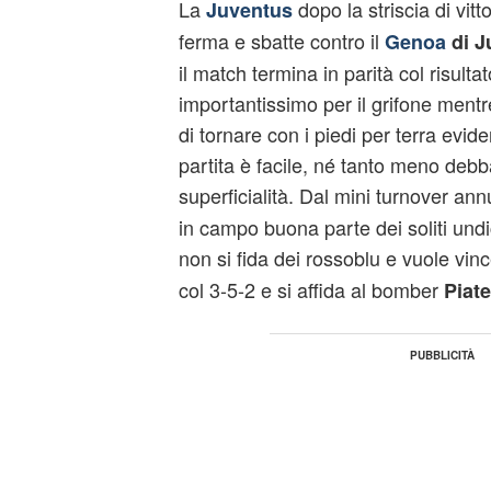
La
dopo la striscia di vitt
Juventus
ferma e sbatte contro il
Genoa
di J
il match termina in parità col risulta
importantissimo per il grifone mentr
di tornare con i piedi per terra ev
partita è facile, né tanto meno deb
superficialità. Dal mini turnover ann
in campo buona parte dei soliti undi
non si fida dei rossoblu e vuole vin
col 3-5-2 e si affida al bomber
Piate