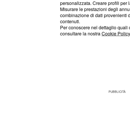
personalizzata. Creare profili per 
Misurare le prestazioni degli annun
Non basta il solito R
combinazione di dati provenienti da 
contenuti.
Allegri lo aveva annunciato in conf
Per conoscere nel dettaglio quali c
partita dopo la sosta era complicata.
consultare la nostra
Cookie Policy
hanno preso il match sottogamba e s
troppa superficialità.
Cristiano Rona
di tempo porta in vantaggio i bian
in poi la Juventus gioca col pilota a
trovare il raddoppio sempre nel pri