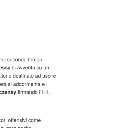
 nel secondo tempo
si avventa su un
essa
llone destinato ad uscire
era si addormenta e il
firmando l'1-1.
czensy
ori offensivi come
e di gara anche