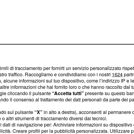
l primo tempo
con
imili di tracciamento per fornirti un servizio personalizzato rispe
i una sbavatura in area
stro traffico. Raccogliamo e condividiamo con i nostri
1624
partn
 alcune informazioni sul tuo dispositivo, come l’indirizzo IP e le 
 match ma non riescono
ltre informazioni che hai fornito loro o che hanno raccolto dal tuo
nel primo tempo restando
ogie cliccando il pulsante
“Accetta tutti”
presente su questo ban
nde in campo più
o il consenso al trattamento dei dati personali da parte dei par
gio con Bessa grazia ad
ndo sul pulsante
“X”
in alto a destra), acconsenti al permanere 
la Juventus prova a
o altri strumenti di tracciamento diversi dai tecnici.
ma il risultato non
uoi dati di navigazione per: Archiviare informazioni su dispositivo 
licità. Creare profili per la pubblicità personalizzata. Utilizzare p