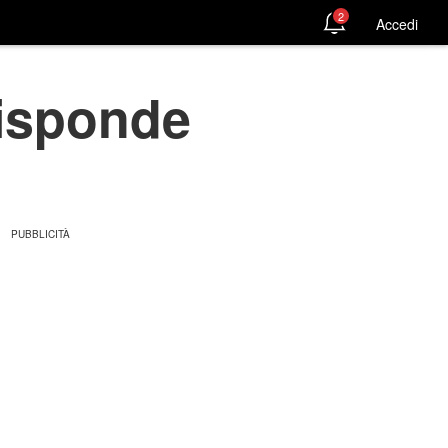
2
Accedi
risponde