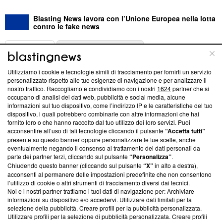
Blasting News lavora con l’Unione Europea nella lotta
contro le fake news
ABOUT
LINEA EDITORIALE
Utilizziamo i cookie e tecnologie simili di tracciamento per fornirti un servizio
Questa sezione offre informazioni trasparenti su Blasting
personalizzato rispetto alle tue esigenze di navigazione e per analizzare il
nostro traffico. Raccogliamo e condividiamo con i nostri
1624
partner che si
News, sui nostri processi editoriali e su come ci impegniamo a
occupano di analisi dei dati web, pubblicità e social media, alcune
creare news di qualità. Inoltre, afferma la nostra aderenza a
informazioni sul tuo dispositivo, come l’indirizzo IP e le caratteristiche del tuo
‘Trust Project - News with Integrity’
Blasting News non è
dispositivo, i quali potrebbero combinarle con altre informazioni che hai
ancora membro del programma, ma ha richiesto di farne
fornito loro o che hanno raccolto dal tuo utilizzo dei loro servizi. Puoi
parte; Trust Project non ha ancora effettuato una verifica di
acconsentire all’uso di tali tecnologie cliccando il pulsante
“Accetta tutti”
conformità agli standard.
presente su questo banner oppure personalizzare le tue scelte, anche
eventualmente negando il consenso al trattamento dei dati personali da
parte dei partner terzi, cliccando sul pulsante
“Personalizza”
.
Su di noi
Chiudendo questo banner (cliccando sul pulsante
“X”
in alto a destra),
acconsenti al permanere delle impostazioni predefinite che non consentono
Team editoriale
l’utilizzo di cookie o altri strumenti di tracciamento diversi dai tecnici.
Noi e i nostri partner trattiamo i tuoi dati di navigazione per: Archiviare
Corporate
informazioni su dispositivo e/o accedervi. Utilizzare dati limitati per la
selezione della pubblicità. Creare profili per la pubblicità personalizzata.
Redazione
Utilizzare profili per la selezione di pubblicità personalizzata. Creare profili