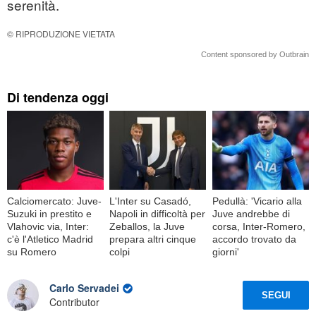
serenità.
© RIPRODUZIONE VIETATA
Content sponsored by Outbrain
Di tendenza oggi
Calciomercato: Juve-
L'Inter su Casadó,
Pedullà: 'Vicario alla
Suzuki in prestito e
Napoli in difficoltà per
Juve andrebbe di
Vlahovic via, Inter:
Zeballos, la Juve
corsa, Inter-Romero,
c'è l'Atletico Madrid
prepara altri cinque
accordo trovato da
su Romero
colpi
giorni'
Carlo Servadei
SEGUI
Contributor