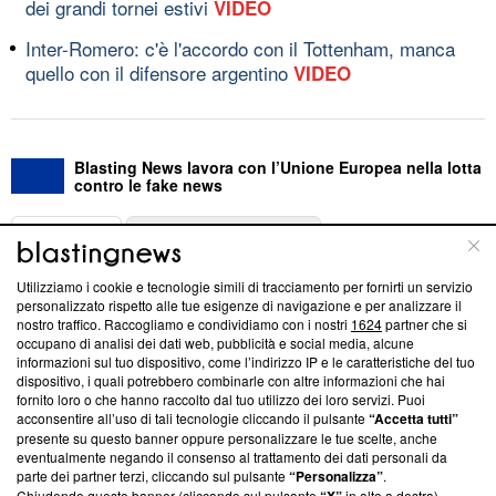
dei grandi tornei estivi
VIDEO
Inter-Romero: c'è l'accordo con il Tottenham, manca
quello con il difensore argentino
VIDEO
Blasting News lavora con l’Unione Europea nella lotta
contro le fake news
ABOUT
LINEA EDITORIALE
Utilizziamo i cookie e tecnologie simili di tracciamento per fornirti un servizio
Questa sezione offre informazioni trasparenti su Blasting
personalizzato rispetto alle tue esigenze di navigazione e per analizzare il
nostro traffico. Raccogliamo e condividiamo con i nostri
1624
partner che si
News, sui nostri processi editoriali e su come ci impegniamo a
occupano di analisi dei dati web, pubblicità e social media, alcune
creare news di qualità. Inoltre, afferma la nostra aderenza a
informazioni sul tuo dispositivo, come l’indirizzo IP e le caratteristiche del tuo
‘Trust Project - News with Integrity’
Blasting News non è
dispositivo, i quali potrebbero combinarle con altre informazioni che hai
ancora membro del programma, ma ha richiesto di farne
fornito loro o che hanno raccolto dal tuo utilizzo dei loro servizi. Puoi
parte; Trust Project non ha ancora effettuato una verifica di
acconsentire all’uso di tali tecnologie cliccando il pulsante
“Accetta tutti”
conformità agli standard.
presente su questo banner oppure personalizzare le tue scelte, anche
eventualmente negando il consenso al trattamento dei dati personali da
parte dei partner terzi, cliccando sul pulsante
“Personalizza”
.
Su di noi
Chiudendo questo banner (cliccando sul pulsante
in alto a destra),