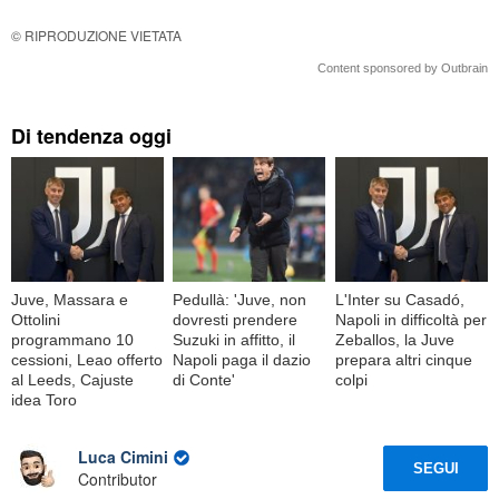
© RIPRODUZIONE VIETATA
Content sponsored by Outbrain
Di tendenza oggi
Juve, Massara e
Pedullà: 'Juve, non
L'Inter su Casadó,
Ottolini
dovresti prendere
Napoli in difficoltà per
programmano 10
Suzuki in affitto, il
Zeballos, la Juve
cessioni, Leao offerto
Napoli paga il dazio
prepara altri cinque
al Leeds, Cajuste
di Conte'
colpi
idea Toro
Luca Cimini
SEGUI
Contributor