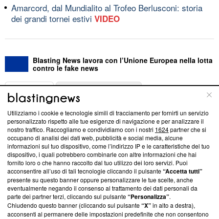
Amarcord, dal Mundialito al Trofeo Berlusconi: storia
dei grandi tornei estivi
VIDEO
Blasting News lavora con l’Unione Europea nella lotta
contro le fake news
ABOUT
LINEA EDITORIALE
Utilizziamo i cookie e tecnologie simili di tracciamento per fornirti un servizio
Questa sezione offre informazioni trasparenti su Blasting
personalizzato rispetto alle tue esigenze di navigazione e per analizzare il
nostro traffico. Raccogliamo e condividiamo con i nostri
1624
partner che si
News, sui nostri processi editoriali e su come ci impegniamo a
occupano di analisi dei dati web, pubblicità e social media, alcune
creare news di qualità. Inoltre, afferma la nostra aderenza a
informazioni sul tuo dispositivo, come l’indirizzo IP e le caratteristiche del tuo
‘Trust Project - News with Integrity’
Blasting News non è
dispositivo, i quali potrebbero combinarle con altre informazioni che hai
ancora membro del programma, ma ha richiesto di farne
fornito loro o che hanno raccolto dal tuo utilizzo dei loro servizi. Puoi
parte; Trust Project non ha ancora effettuato una verifica di
acconsentire all’uso di tali tecnologie cliccando il pulsante
“Accetta tutti”
conformità agli standard.
presente su questo banner oppure personalizzare le tue scelte, anche
eventualmente negando il consenso al trattamento dei dati personali da
parte dei partner terzi, cliccando sul pulsante
“Personalizza”
.
Su di noi
Chiudendo questo banner (cliccando sul pulsante
“X”
in alto a destra),
acconsenti al permanere delle impostazioni predefinite che non consentono
Team editoriale