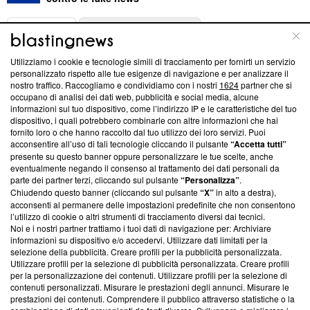
ABOUT
LINEA EDITORIALE
Utilizziamo i cookie e tecnologie simili di tracciamento per fornirti un servizio
Questa sezione offre informazioni trasparenti su Blasting
personalizzato rispetto alle tue esigenze di navigazione e per analizzare il
nostro traffico. Raccogliamo e condividiamo con i nostri
1624
partner che si
News, sui nostri processi editoriali e su come ci impegniamo a
occupano di analisi dei dati web, pubblicità e social media, alcune
creare news di qualità. Inoltre, afferma la nostra aderenza a
informazioni sul tuo dispositivo, come l’indirizzo IP e le caratteristiche del tuo
‘Trust Project - News with Integrity’
Blasting News non è
dispositivo, i quali potrebbero combinarle con altre informazioni che hai
ancora membro del programma, ma ha richiesto di farne
fornito loro o che hanno raccolto dal tuo utilizzo dei loro servizi. Puoi
parte; Trust Project non ha ancora effettuato una verifica di
acconsentire all’uso di tali tecnologie cliccando il pulsante
“Accetta tutti”
conformità agli standard.
presente su questo banner oppure personalizzare le tue scelte, anche
eventualmente negando il consenso al trattamento dei dati personali da
parte dei partner terzi, cliccando sul pulsante
“Personalizza”
.
Su di noi
Chiudendo questo banner (cliccando sul pulsante
“X”
in alto a destra),
acconsenti al permanere delle impostazioni predefinite che non consentono
Team editoriale
l’utilizzo di cookie o altri strumenti di tracciamento diversi dai tecnici.
Noi e i nostri partner trattiamo i tuoi dati di navigazione per: Archiviare
Corporate
informazioni su dispositivo e/o accedervi. Utilizzare dati limitati per la
selezione della pubblicità. Creare profili per la pubblicità personalizzata.
Redazione
Utilizzare profili per la selezione di pubblicità personalizzata. Creare profili
per la personalizzazione dei contenuti. Utilizzare profili per la selezione di
Informativa Privacy
contenuti personalizzati. Misurare le prestazioni degli annunci. Misurare le
prestazioni dei contenuti. Comprendere il pubblico attraverso statistiche o la
Cookie Policy