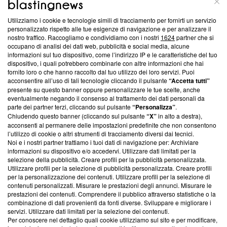
Utilizziamo i cookie e tecnologie simili di tracciamento per fornirti un servizio
Questa sezione offre informazioni trasparenti su Blasting
personalizzato rispetto alle tue esigenze di navigazione e per analizzare il
nostro traffico. Raccogliamo e condividiamo con i nostri
1624
partner che si
News, sui nostri processi editoriali e su come ci impegniamo a
occupano di analisi dei dati web, pubblicità e social media, alcune
creare news di qualità. Inoltre, afferma la nostra aderenza a
informazioni sul tuo dispositivo, come l’indirizzo IP e le caratteristiche del tuo
‘Trust Project - News with Integrity’
Blasting News non è
dispositivo, i quali potrebbero combinarle con altre informazioni che hai
ancora membro del programma, ma ha richiesto di farne
fornito loro o che hanno raccolto dal tuo utilizzo dei loro servizi. Puoi
parte; Trust Project non ha ancora effettuato una verifica di
acconsentire all’uso di tali tecnologie cliccando il pulsante
“Accetta tutti”
conformità agli standard.
presente su questo banner oppure personalizzare le tue scelte, anche
eventualmente negando il consenso al trattamento dei dati personali da
parte dei partner terzi, cliccando sul pulsante
“Personalizza”
.
Su di noi
Chiudendo questo banner (cliccando sul pulsante
“X”
in alto a destra),
acconsenti al permanere delle impostazioni predefinite che non consentono
Team editoriale
l’utilizzo di cookie o altri strumenti di tracciamento diversi dai tecnici.
Noi e i nostri partner trattiamo i tuoi dati di navigazione per: Archiviare
Corporate
informazioni su dispositivo e/o accedervi. Utilizzare dati limitati per la
selezione della pubblicità. Creare profili per la pubblicità personalizzata.
Redazione
Utilizzare profili per la selezione di pubblicità personalizzata. Creare profili
per la personalizzazione dei contenuti. Utilizzare profili per la selezione di
Informativa Privacy
contenuti personalizzati. Misurare le prestazioni degli annunci. Misurare le
prestazioni dei contenuti. Comprendere il pubblico attraverso statistiche o la
Cookie Policy
combinazione di dati provenienti da fonti diverse. Sviluppare e migliorare i
servizi. Utilizzare dati limitati per la selezione dei contenuti.
Blasting SA, IDI CHE-247.845.224, Via Carlo Frasca, 3 - 6900
Per conoscere nel dettaglio quali cookie utilizziamo sul sito e per modificare,
Lugano (Svizzera) Tel:
+39 0690258937