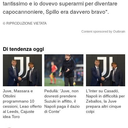
tantissimo e io dovevo superarmi per diventare
capocannoniere, Spillo era davvero bravo".
© RIPRODUZIONE VIETATA
Content sponsored by Outbrain
Di tendenza oggi
Juve, Massara e
Pedullà: 'Juve, non
L'Inter su Casadó,
Ottolini
dovresti prendere
Napoli in difficoltà per
programmano 10
Suzuki in affitto, il
Zeballos, la Juve
cessioni, Leao offerto
Napoli paga il dazio
prepara altri cinque
al Leeds, Cajuste
di Conte'
colpi
idea Toro