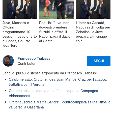
Juve, Massara e
Pedullà: 'Juve, non
L'Inter su Casadó,
Ottolini
dovresti prendere
Napoli in difficoltà per
programmano 10
Suzuki in affitto, il
Zeballos, la Juve
cessioni, Leao offerto
Napoli paga il dazio
prepara altri cinque
al Leeds, Cajuste
di Conte'
colpi
idea Toro
Francesco Trabassi
SEGUI
Contributor
Leggi di più sullo stesso argomento da Francesco Trabassi:
Calciomercato, Crotone: idea Juan Manuel Cruz per l’attacco,
trattativa con il Verona
Crotone, testa al mercato ma è attesa per la Campagna
Abbonamenti
Crotone, addio a Mattia Sandri: il centrocampista saluta i tifosi e
va verso la Casertana