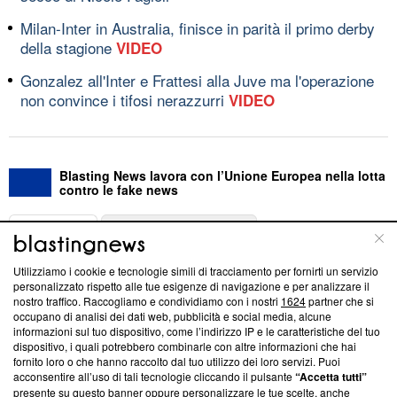
Milan-Inter in Australia, finisce in parità il primo derby
della stagione
VIDEO
Gonzalez all'Inter e Frattesi alla Juve ma l'operazione
non convince i tifosi nerazzurri
VIDEO
Blasting News lavora con l’Unione Europea nella lotta
contro le fake news
ABOUT
LINEA EDITORIALE
Utilizziamo i cookie e tecnologie simili di tracciamento per fornirti un servizio
Questa sezione offre informazioni trasparenti su Blasting
personalizzato rispetto alle tue esigenze di navigazione e per analizzare il
nostro traffico. Raccogliamo e condividiamo con i nostri
1624
partner che si
News, sui nostri processi editoriali e su come ci impegniamo a
occupano di analisi dei dati web, pubblicità e social media, alcune
creare news di qualità. Inoltre, afferma la nostra aderenza a
informazioni sul tuo dispositivo, come l’indirizzo IP e le caratteristiche del tuo
‘Trust Project - News with Integrity’
Blasting News non è
dispositivo, i quali potrebbero combinarle con altre informazioni che hai
ancora membro del programma, ma ha richiesto di farne
fornito loro o che hanno raccolto dal tuo utilizzo dei loro servizi. Puoi
parte; Trust Project non ha ancora effettuato una verifica di
acconsentire all’uso di tali tecnologie cliccando il pulsante
“Accetta tutti”
conformità agli standard.
presente su questo banner oppure personalizzare le tue scelte, anche