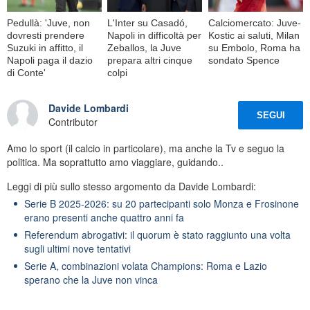
Pedullà: 'Juve, non
L'Inter su Casadó,
Calciomercato: Juve-
dovresti prendere
Napoli in difficoltà per
Kostic ai saluti, Milan
Suzuki in affitto, il
Zeballos, la Juve
su Embolo, Roma ha
Napoli paga il dazio
prepara altri cinque
sondato Spence
di Conte'
colpi
Davide Lombardi
SEGUI
Contributor
Amo lo sport (il calcio in particolare), ma anche la Tv e seguo la
politica. Ma soprattutto amo viaggiare, guidando..
Leggi di più sullo stesso argomento da Davide Lombardi:
Serie B 2025-2026: su 20 partecipanti solo Monza e Frosinone
erano presenti anche quattro anni fa
Referendum abrogativi: il quorum è stato raggiunto una volta
sugli ultimi nove tentativi
Serie A, combinazioni volata Champions: Roma e Lazio
sperano che la Juve non vinca