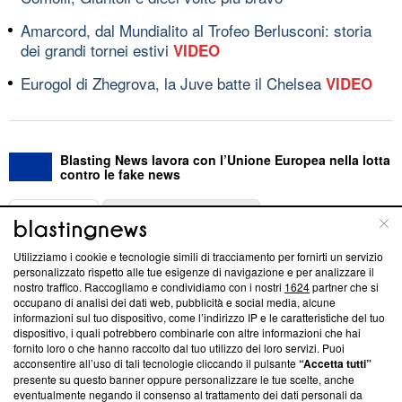
Amarcord, dal Mundialito al Trofeo Berlusconi: storia
dei grandi tornei estivi
VIDEO
Eurogol di Zhegrova, la Juve batte il Chelsea
VIDEO
Blasting News lavora con l’Unione Europea nella lotta
contro le fake news
ABOUT
LINEA EDITORIALE
Utilizziamo i cookie e tecnologie simili di tracciamento per fornirti un servizio
Questa sezione offre informazioni trasparenti su Blasting
personalizzato rispetto alle tue esigenze di navigazione e per analizzare il
nostro traffico. Raccogliamo e condividiamo con i nostri
1624
partner che si
News, sui nostri processi editoriali e su come ci impegniamo a
occupano di analisi dei dati web, pubblicità e social media, alcune
creare news di qualità. Inoltre, afferma la nostra aderenza a
informazioni sul tuo dispositivo, come l’indirizzo IP e le caratteristiche del tuo
‘Trust Project - News with Integrity’
Blasting News non è
dispositivo, i quali potrebbero combinarle con altre informazioni che hai
ancora membro del programma, ma ha richiesto di farne
fornito loro o che hanno raccolto dal tuo utilizzo dei loro servizi. Puoi
parte; Trust Project non ha ancora effettuato una verifica di
acconsentire all’uso di tali tecnologie cliccando il pulsante
“Accetta tutti”
conformità agli standard.
presente su questo banner oppure personalizzare le tue scelte, anche
eventualmente negando il consenso al trattamento dei dati personali da