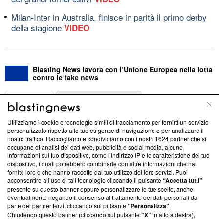
Milan-Inter in Australia, finisce in parità il primo derby
della stagione
VIDEO
Blasting News lavora con l’Unione Europea nella lotta
contro le fake news
ABOUT
LINEA EDITORIALE
Utilizziamo i cookie e tecnologie simili di tracciamento per fornirti un servizio
Questa sezione offre informazioni trasparenti su Blasting
personalizzato rispetto alle tue esigenze di navigazione e per analizzare il
nostro traffico. Raccogliamo e condividiamo con i nostri
1624
partner che si
News, sui nostri processi editoriali e su come ci impegniamo a
occupano di analisi dei dati web, pubblicità e social media, alcune
creare news di qualità. Inoltre, afferma la nostra aderenza a
informazioni sul tuo dispositivo, come l’indirizzo IP e le caratteristiche del tuo
‘Trust Project - News with Integrity’
Blasting News non è
dispositivo, i quali potrebbero combinarle con altre informazioni che hai
ancora membro del programma, ma ha richiesto di farne
fornito loro o che hanno raccolto dal tuo utilizzo dei loro servizi. Puoi
parte; Trust Project non ha ancora effettuato una verifica di
acconsentire all’uso di tali tecnologie cliccando il pulsante
“Accetta tutti”
conformità agli standard.
presente su questo banner oppure personalizzare le tue scelte, anche
eventualmente negando il consenso al trattamento dei dati personali da
parte dei partner terzi, cliccando sul pulsante
“Personalizza”
.
Su di noi
Chiudendo questo banner (cliccando sul pulsante
“X”
in alto a destra),