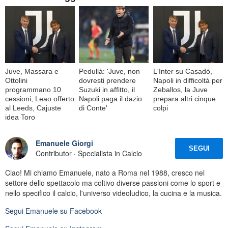
Juve, Massara e
Pedullà: 'Juve, non
L'Inter su Casadó,
Ottolini
dovresti prendere
Napoli in difficoltà per
programmano 10
Suzuki in affitto, il
Zeballos, la Juve
cessioni, Leao offerto
Napoli paga il dazio
prepara altri cinque
al Leeds, Cajuste
di Conte'
colpi
idea Toro
Emanuele Giorgi
SEGUI
Contributor · Specialista in Calcio
Ciao! Mi chiamo Emanuele, nato a Roma nel 1988, cresco nel
settore dello spettacolo ma coltivo diverse passioni come lo sport e
nello specifico il calcio, l'universo videoludico, la cucina e la musica.
Segui
Emanuele
su Facebook