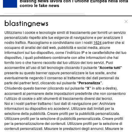
Blasting News lavora con l’Unione Europea nella lotta
contro le fake news
ABOUT
LINEA EDITORIALE
Utilizziamo i cookie e tecnologie simili di tracciamento per fornirti un servizio
Questa sezione offre informazioni trasparenti su Blasting
personalizzato rispetto alle tue esigenze di navigazione e per analizzare il
nostro traffico. Raccogliamo e condividiamo con i nostri
1624
partner che si
News, sui nostri processi editoriali e su come ci impegniamo a
occupano di analisi dei dati web, pubblicità e social media, alcune
creare news di qualità. Inoltre, afferma la nostra aderenza a
informazioni sul tuo dispositivo, come l’indirizzo IP e le caratteristiche del tuo
‘Trust Project - News with Integrity’
Blasting News non è
dispositivo, i quali potrebbero combinarle con altre informazioni che hai
ancora membro del programma, ma ha richiesto di farne
fornito loro o che hanno raccolto dal tuo utilizzo dei loro servizi. Puoi
parte; Trust Project non ha ancora effettuato una verifica di
acconsentire all’uso di tali tecnologie cliccando il pulsante
“Accetta tutti”
conformità agli standard.
presente su questo banner oppure personalizzare le tue scelte, anche
eventualmente negando il consenso al trattamento dei dati personali da
parte dei partner terzi, cliccando sul pulsante
“Personalizza”
.
Su di noi
Chiudendo questo banner (cliccando sul pulsante
“X”
in alto a destra),
acconsenti al permanere delle impostazioni predefinite che non consentono
Team editoriale
l’utilizzo di cookie o altri strumenti di tracciamento diversi dai tecnici.
Noi e i nostri partner trattiamo i tuoi dati di navigazione per: Archiviare
Corporate
informazioni su dispositivo e/o accedervi. Utilizzare dati limitati per la
selezione della pubblicità. Creare profili per la pubblicità personalizzata.
Redazione
Utilizzare profili per la selezione di pubblicità personalizzata. Creare profili
per la personalizzazione dei contenuti. Utilizzare profili per la selezione di
Informativa Privacy
contenuti personalizzati. Misurare le prestazioni degli annunci. Misurare le