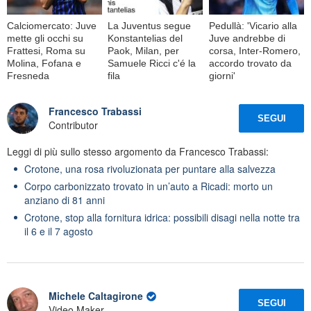
Calciomercato: Juve
La Juventus segue
Pedullà: 'Vicario alla
mette gli occhi su
Konstantelias del
Juve andrebbe di
Frattesi, Roma su
Paok, Milan, per
corsa, Inter-Romero,
Molina, Fofana e
Samuele Ricci c'é la
accordo trovato da
Fresneda
fila
giorni'
Francesco Trabassi
SEGUI
Contributor
Leggi di più sullo stesso argomento da Francesco Trabassi:
Crotone, una rosa rivoluzionata per puntare alla salvezza
Corpo carbonizzato trovato in un’auto a Ricadi: morto un
anziano di 81 anni
Crotone, stop alla fornitura idrica: possibili disagi nella notte tra
il 6 e il 7 agosto
Michele Caltagirone
SEGUI
Video Maker