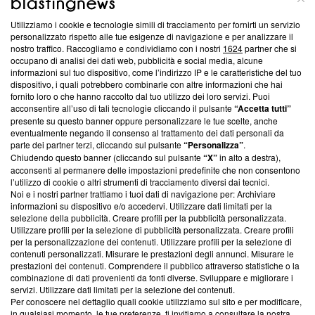
Utilizziamo i cookie e tecnologie simili di tracciamento per fornirti un servizio
Questa sezione offre informazioni trasparenti su Blasting
personalizzato rispetto alle tue esigenze di navigazione e per analizzare il
nostro traffico. Raccogliamo e condividiamo con i nostri
1624
partner che si
News, sui nostri processi editoriali e su come ci impegniamo a
occupano di analisi dei dati web, pubblicità e social media, alcune
creare news di qualità. Inoltre, afferma la nostra aderenza a
informazioni sul tuo dispositivo, come l’indirizzo IP e le caratteristiche del tuo
‘Trust Project - News with Integrity’
Blasting News non è
dispositivo, i quali potrebbero combinarle con altre informazioni che hai
ancora membro del programma, ma ha richiesto di farne
fornito loro o che hanno raccolto dal tuo utilizzo dei loro servizi. Puoi
parte; Trust Project non ha ancora effettuato una verifica di
acconsentire all’uso di tali tecnologie cliccando il pulsante
“Accetta tutti”
conformità agli standard.
presente su questo banner oppure personalizzare le tue scelte, anche
eventualmente negando il consenso al trattamento dei dati personali da
parte dei partner terzi, cliccando sul pulsante
“Personalizza”
.
Su di noi
Chiudendo questo banner (cliccando sul pulsante
“X”
in alto a destra),
acconsenti al permanere delle impostazioni predefinite che non consentono
Team editoriale
l’utilizzo di cookie o altri strumenti di tracciamento diversi dai tecnici.
Noi e i nostri partner trattiamo i tuoi dati di navigazione per: Archiviare
Corporate
informazioni su dispositivo e/o accedervi. Utilizzare dati limitati per la
selezione della pubblicità. Creare profili per la pubblicità personalizzata.
Redazione
Utilizzare profili per la selezione di pubblicità personalizzata. Creare profili
per la personalizzazione dei contenuti. Utilizzare profili per la selezione di
Informativa Privacy
contenuti personalizzati. Misurare le prestazioni degli annunci. Misurare le
prestazioni dei contenuti. Comprendere il pubblico attraverso statistiche o la
Cookie Policy
combinazione di dati provenienti da fonti diverse. Sviluppare e migliorare i
servizi. Utilizzare dati limitati per la selezione dei contenuti.
Blasting SA, IDI CHE-247.845.224, Via Carlo Frasca, 3 - 6900
Per conoscere nel dettaglio quali cookie utilizziamo sul sito e per modificare,
Lugano (Svizzera) Tel:
+39 0690258937
in qualsiasi momento, le tue preferenze, ti invitiamo a consultare la nostra