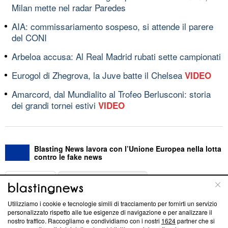
Milan mette nel radar Paredes
AIA: commissariamento sospeso, si attende il parere
del CONI
Arbeloa accusa: Al Real Madrid rubati sette campionati
Eurogol di Zhegrova, la Juve batte il Chelsea
VIDEO
Amarcord, dal Mundialito al Trofeo Berlusconi: storia
dei grandi tornei estivi
VIDEO
Blasting News lavora con l’Unione Europea nella lotta
contro le fake news
ABOUT
LINEA EDITORIALE
Utilizziamo i cookie e tecnologie simili di tracciamento per fornirti un servizio
Questa sezione offre informazioni trasparenti su Blasting
personalizzato rispetto alle tue esigenze di navigazione e per analizzare il
nostro traffico. Raccogliamo e condividiamo con i nostri
1624
partner che si
News, sui nostri processi editoriali e su come ci impegniamo a