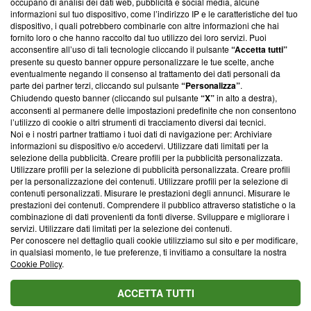
occupano di analisi dei dati web, pubblicità e social media, alcune
creare news di qualità. Inoltre, afferma la nostra aderenza a
informazioni sul tuo dispositivo, come l’indirizzo IP e le caratteristiche del tuo
‘Trust Project - News with Integrity’
Blasting News non è
dispositivo, i quali potrebbero combinarle con altre informazioni che hai
ancora membro del programma, ma ha richiesto di farne
fornito loro o che hanno raccolto dal tuo utilizzo dei loro servizi. Puoi
parte; Trust Project non ha ancora effettuato una verifica di
acconsentire all’uso di tali tecnologie cliccando il pulsante
“Accetta tutti”
conformità agli standard.
presente su questo banner oppure personalizzare le tue scelte, anche
eventualmente negando il consenso al trattamento dei dati personali da
parte dei partner terzi, cliccando sul pulsante
“Personalizza”
.
Su di noi
Chiudendo questo banner (cliccando sul pulsante
“X”
in alto a destra),
acconsenti al permanere delle impostazioni predefinite che non consentono
Team editoriale
l’utilizzo di cookie o altri strumenti di tracciamento diversi dai tecnici.
Noi e i nostri partner trattiamo i tuoi dati di navigazione per: Archiviare
Corporate
informazioni su dispositivo e/o accedervi. Utilizzare dati limitati per la
selezione della pubblicità. Creare profili per la pubblicità personalizzata.
Redazione
Utilizzare profili per la selezione di pubblicità personalizzata. Creare profili
per la personalizzazione dei contenuti. Utilizzare profili per la selezione di
Informativa Privacy
contenuti personalizzati. Misurare le prestazioni degli annunci. Misurare le
prestazioni dei contenuti. Comprendere il pubblico attraverso statistiche o la
Cookie Policy
combinazione di dati provenienti da fonti diverse. Sviluppare e migliorare i
servizi. Utilizzare dati limitati per la selezione dei contenuti.
Blasting SA, IDI CHE-247.845.224, Via Carlo Frasca, 3 - 6900
Per conoscere nel dettaglio quali cookie utilizziamo sul sito e per modificare,
Lugano (Svizzera) Tel:
+39 0690258937
in qualsiasi momento, le tue preferenze, ti invitiamo a consultare la nostra
Cookie Policy
.
© 2026 Blasting News
ACCETTA TUTTI