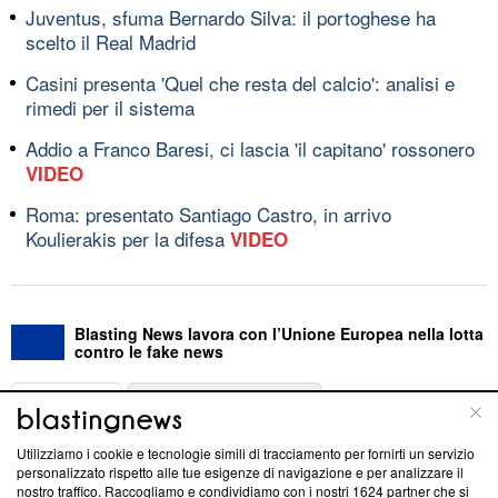
Juventus, sfuma Bernardo Silva: il portoghese ha
scelto il Real Madrid
Casini presenta 'Quel che resta del calcio': analisi e
rimedi per il sistema
Addio a Franco Baresi, ci lascia 'il capitano' rossonero
VIDEO
Roma: presentato Santiago Castro, in arrivo
Koulierakis per la difesa
VIDEO
Blasting News lavora con l’Unione Europea nella lotta
contro le fake news
ABOUT
LINEA EDITORIALE
Utilizziamo i cookie e tecnologie simili di tracciamento per fornirti un servizio
Questa sezione offre informazioni trasparenti su Blasting
personalizzato rispetto alle tue esigenze di navigazione e per analizzare il
nostro traffico. Raccogliamo e condividiamo con i nostri
1624
partner che si
News, sui nostri processi editoriali e su come ci impegniamo a