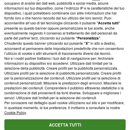
occupano di analisi dei dati web, pubblicità e social media, alcune
creare news di qualità. Inoltre, afferma la nostra aderenza a
informazioni sul tuo dispositivo, come l’indirizzo IP e le caratteristiche del tuo
‘Trust Project - News with Integrity’
Blasting News non è
dispositivo, i quali potrebbero combinarle con altre informazioni che hai
ancora membro del programma, ma ha richiesto di farne
fornito loro o che hanno raccolto dal tuo utilizzo dei loro servizi. Puoi
parte; Trust Project non ha ancora effettuato una verifica di
acconsentire all’uso di tali tecnologie cliccando il pulsante
“Accetta tutti”
conformità agli standard.
presente su questo banner oppure personalizzare le tue scelte, anche
eventualmente negando il consenso al trattamento dei dati personali da
parte dei partner terzi, cliccando sul pulsante
“Personalizza”
.
Su di noi
Chiudendo questo banner (cliccando sul pulsante
“X”
in alto a destra),
acconsenti al permanere delle impostazioni predefinite che non consentono
Team editoriale
l’utilizzo di cookie o altri strumenti di tracciamento diversi dai tecnici.
Noi e i nostri partner trattiamo i tuoi dati di navigazione per: Archiviare
Corporate
informazioni su dispositivo e/o accedervi. Utilizzare dati limitati per la
selezione della pubblicità. Creare profili per la pubblicità personalizzata.
Redazione
Utilizzare profili per la selezione di pubblicità personalizzata. Creare profili
per la personalizzazione dei contenuti. Utilizzare profili per la selezione di
Informativa Privacy
contenuti personalizzati. Misurare le prestazioni degli annunci. Misurare le
prestazioni dei contenuti. Comprendere il pubblico attraverso statistiche o la
Cookie Policy
combinazione di dati provenienti da fonti diverse. Sviluppare e migliorare i
servizi. Utilizzare dati limitati per la selezione dei contenuti.
Blasting SA, IDI CHE-247.845.224, Via Carlo Frasca, 3 - 6900
Per conoscere nel dettaglio quali cookie utilizziamo sul sito e per modificare,
Lugano (Svizzera) Tel:
+39 0690258937
in qualsiasi momento, le tue preferenze, ti invitiamo a consultare la nostra
Cookie Policy
.
© 2026 Blasting News
ACCETTA TUTTI