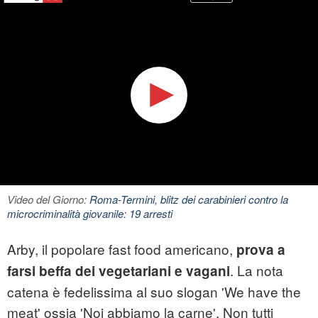
Video del Giorno:
Roma-Termini, blitz dei carabinieri contro la
microcriminalità giovanile: 19 arresti
Arby, il popolare fast food americano,
prova a
. La nota
farsi beffa dei vegetariani e vagani
catena è fedelissima al suo slogan 'We have the
meat' ossia 'Noi abbiamo la carne'. Non tutti