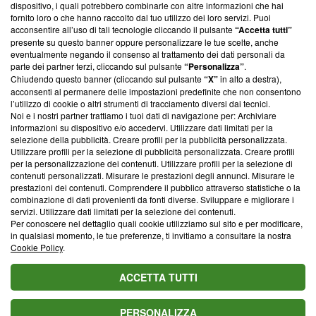
dispositivo, i quali potrebbero combinarle con altre informazioni che hai
ancora membro del programma, ma ha richiesto di farne
fornito loro o che hanno raccolto dal tuo utilizzo dei loro servizi. Puoi
parte; Trust Project non ha ancora effettuato una verifica di
acconsentire all’uso di tali tecnologie cliccando il pulsante
“Accetta tutti”
conformità agli standard.
presente su questo banner oppure personalizzare le tue scelte, anche
eventualmente negando il consenso al trattamento dei dati personali da
parte dei partner terzi, cliccando sul pulsante
“Personalizza”
.
Su di noi
Chiudendo questo banner (cliccando sul pulsante
“X”
in alto a destra),
acconsenti al permanere delle impostazioni predefinite che non consentono
Team editoriale
l’utilizzo di cookie o altri strumenti di tracciamento diversi dai tecnici.
Noi e i nostri partner trattiamo i tuoi dati di navigazione per: Archiviare
Corporate
informazioni su dispositivo e/o accedervi. Utilizzare dati limitati per la
selezione della pubblicità. Creare profili per la pubblicità personalizzata.
Redazione
Utilizzare profili per la selezione di pubblicità personalizzata. Creare profili
per la personalizzazione dei contenuti. Utilizzare profili per la selezione di
Informativa Privacy
contenuti personalizzati. Misurare le prestazioni degli annunci. Misurare le
prestazioni dei contenuti. Comprendere il pubblico attraverso statistiche o la
Cookie Policy
combinazione di dati provenienti da fonti diverse. Sviluppare e migliorare i
servizi. Utilizzare dati limitati per la selezione dei contenuti.
Blasting SA, IDI CHE-247.845.224, Via Carlo Frasca, 3 - 6900
Per conoscere nel dettaglio quali cookie utilizziamo sul sito e per modificare,
Lugano (Svizzera) Tel:
+39 0690258937
in qualsiasi momento, le tue preferenze, ti invitiamo a consultare la nostra
Cookie Policy
.
© 2026 Blasting News
ACCETTA TUTTI
PERSONALIZZA