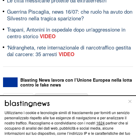
Le città messicane protette da extraterrestri
Guerrina Piscaglia, news 16/07: che ruolo ha avuto don
Silvestro nella tragica sparizione?
Trapani, Antonini in ospedale dopo un'aggressione in
centro storico
VIDEO
'Ndrangheta, rete internazionale di narcotraffico gestita
dal carcere: 35 arresti
VIDEO
Blasting News lavora con l’Unione Europea nella lotta
contro le fake news
ABOUT
LINEA EDITORIALE
Utilizziamo i cookie e tecnologie simili di tracciamento per fornirti un servizio
Questa sezione offre informazioni trasparenti su Blasting
personalizzato rispetto alle tue esigenze di navigazione e per analizzare il
nostro traffico. Raccogliamo e condividiamo con i nostri
1624
partner che si
News, sui nostri processi editoriali e su come ci impegniamo a
occupano di analisi dei dati web, pubblicità e social media, alcune
creare news di qualità. Inoltre, afferma la nostra aderenza a
informazioni sul tuo dispositivo, come l’indirizzo IP e le caratteristiche del tuo
‘Trust Project - News with Integrity’
Blasting News non è