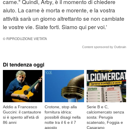
carne." Quindi, Arby, è il momento di chiedere
aiuto. La carne è morta e morente, e la vostra
attività sarà un giorno altrettanto se non cambiate
le vostre vie. Siate forti. Siamo qui per voi.'
© RIPRODUZIONE VIETATA
Content sponsored by Outbrain
Di tendenza oggi
Addio a Francesco
Crotone, stop alla
Serie B e C,
Guccini: il cantautore
fornitura idrica:
calciomercato senza
si è spento all'età di
possibili disagi nella
sosta: Perugia
86 anni
notte tra il 6 e il 7
scatenato, Foggia e
agosto
Casarano