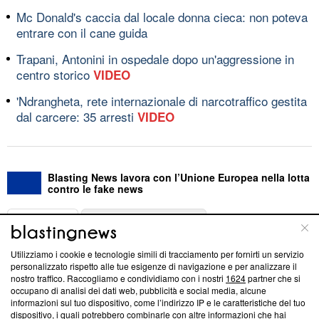
Mc Donald's caccia dal locale donna cieca: non poteva
entrare con il cane guida
Trapani, Antonini in ospedale dopo un'aggressione in
centro storico
VIDEO
'Ndrangheta, rete internazionale di narcotraffico gestita
dal carcere: 35 arresti
VIDEO
Blasting News lavora con l’Unione Europea nella lotta
contro le fake news
ABOUT
LINEA EDITORIALE
Utilizziamo i cookie e tecnologie simili di tracciamento per fornirti un servizio
Questa sezione offre informazioni trasparenti su Blasting
personalizzato rispetto alle tue esigenze di navigazione e per analizzare il
nostro traffico. Raccogliamo e condividiamo con i nostri
1624
partner che si
News, sui nostri processi editoriali e su come ci impegniamo a
occupano di analisi dei dati web, pubblicità e social media, alcune
creare news di qualità. Inoltre, afferma la nostra aderenza a
informazioni sul tuo dispositivo, come l’indirizzo IP e le caratteristiche del tuo
‘Trust Project - News with Integrity’
Blasting News non è
dispositivo, i quali potrebbero combinarle con altre informazioni che hai