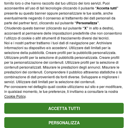
ancora membro del programma, ma ha richiesto di farne
fornito loro o che hanno raccolto dal tuo utilizzo dei loro servizi. Puoi
parte; Trust Project non ha ancora effettuato una verifica di
acconsentire all’uso di tali tecnologie cliccando il pulsante
“Accetta tutti”
conformità agli standard.
presente su questo banner oppure personalizzare le tue scelte, anche
eventualmente negando il consenso al trattamento dei dati personali da
parte dei partner terzi, cliccando sul pulsante
“Personalizza”
.
Su di noi
Chiudendo questo banner (cliccando sul pulsante
“X”
in alto a destra),
acconsenti al permanere delle impostazioni predefinite che non consentono
Team editoriale
l’utilizzo di cookie o altri strumenti di tracciamento diversi dai tecnici.
Noi e i nostri partner trattiamo i tuoi dati di navigazione per: Archiviare
Corporate
informazioni su dispositivo e/o accedervi. Utilizzare dati limitati per la
selezione della pubblicità. Creare profili per la pubblicità personalizzata.
Redazione
Utilizzare profili per la selezione di pubblicità personalizzata. Creare profili
per la personalizzazione dei contenuti. Utilizzare profili per la selezione di
Informativa Privacy
contenuti personalizzati. Misurare le prestazioni degli annunci. Misurare le
prestazioni dei contenuti. Comprendere il pubblico attraverso statistiche o la
Cookie Policy
combinazione di dati provenienti da fonti diverse. Sviluppare e migliorare i
servizi. Utilizzare dati limitati per la selezione dei contenuti.
Blasting SA, IDI CHE-247.845.224, Via Carlo Frasca, 3 - 6900
Per conoscere nel dettaglio quali cookie utilizziamo sul sito e per modificare,
Lugano (Svizzera) Tel:
+39 0690258937
in qualsiasi momento, le tue preferenze, ti invitiamo a consultare la nostra
Cookie Policy
.
© 2026 Blasting News
ACCETTA TUTTI
PERSONALIZZA