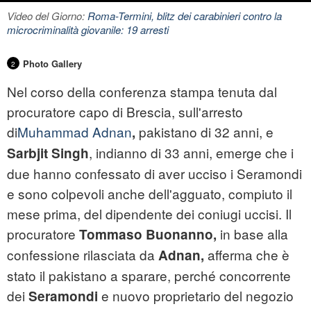
Video del Giorno:
Roma-Termini, blitz dei carabinieri contro la
microcriminalità giovanile: 19 arresti
Photo Gallery
2
Nel corso della conferenza stampa tenuta dal
procuratore capo di Brescia, sull'arresto
di
Muhammad Adnan
pakistano di 32 anni, e
,
, indianno di 33 anni, emerge che i
S
arbjit
S
ingh
due hanno confessato di aver ucciso i Seramondi
e sono colpevoli anche dell'agguato, compiuto il
mese prima, del dipendente dei coniugi uccisi. Il
procuratore
in base alla
Tommaso Buonanno,
confessione rilasciata da
afferma che è
A
dnan,
stato il pakistano a sparare, perché concorrente
dei
e nuovo proprietario del negozio
Seramondi