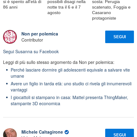
si è spento all'età di
possibili disagi nella
sosta: Perugia
86 anni
notte tra il 6 e il 7
scatenato, Foggia e
agosto
Casarano
protagoniste
Non per polemica
SEGUI
Contributor
Segui
Susanna
su Facebook
Leggi di più sullo stesso argomento da Non per polemica:
Perché lasciare dormire gli adolescenti equivale a salvare vite
umane
Avere un figlio in tarda età: uno studio ci rivela gli innumerevoli
vantaggi
I giocattoli si stampano in casa: Mattel presenta ThingMaker,
stampante 3D economica
Michele Caltagirone
SEGUI