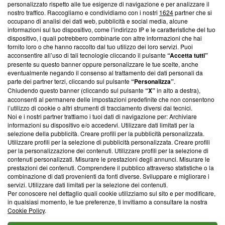
Questa sezione offre informazioni trasparenti su Blasting
personalizzato rispetto alle tue esigenze di navigazione e per analizzare il
nostro traffico. Raccogliamo e condividiamo con i nostri
1624
partner che si
News, sui nostri processi editoriali e su come ci impegniamo a
occupano di analisi dei dati web, pubblicità e social media, alcune
creare news di qualità. Inoltre, afferma la nostra aderenza a
informazioni sul tuo dispositivo, come l’indirizzo IP e le caratteristiche del tuo
‘Trust Project - News with Integrity’
Blasting News non è
dispositivo, i quali potrebbero combinarle con altre informazioni che hai
ancora membro del programma, ma ha richiesto di farne
fornito loro o che hanno raccolto dal tuo utilizzo dei loro servizi. Puoi
parte; Trust Project non ha ancora effettuato una verifica di
acconsentire all’uso di tali tecnologie cliccando il pulsante
“Accetta tutti”
conformità agli standard.
presente su questo banner oppure personalizzare le tue scelte, anche
eventualmente negando il consenso al trattamento dei dati personali da
parte dei partner terzi, cliccando sul pulsante
“Personalizza”
.
Su di noi
Chiudendo questo banner (cliccando sul pulsante
“X”
in alto a destra),
acconsenti al permanere delle impostazioni predefinite che non consentono
Team editoriale
l’utilizzo di cookie o altri strumenti di tracciamento diversi dai tecnici.
Noi e i nostri partner trattiamo i tuoi dati di navigazione per: Archiviare
Corporate
informazioni su dispositivo e/o accedervi. Utilizzare dati limitati per la
selezione della pubblicità. Creare profili per la pubblicità personalizzata.
Redazione
Utilizzare profili per la selezione di pubblicità personalizzata. Creare profili
per la personalizzazione dei contenuti. Utilizzare profili per la selezione di
Informativa Privacy
contenuti personalizzati. Misurare le prestazioni degli annunci. Misurare le
prestazioni dei contenuti. Comprendere il pubblico attraverso statistiche o la
Cookie Policy
combinazione di dati provenienti da fonti diverse. Sviluppare e migliorare i
servizi. Utilizzare dati limitati per la selezione dei contenuti.
Blasting SA, IDI CHE-247.845.224, Via Carlo Frasca, 3 - 6900
Per conoscere nel dettaglio quali cookie utilizziamo sul sito e per modificare,
Lugano (Svizzera) Tel:
+39 0690258937
in qualsiasi momento, le tue preferenze, ti invitiamo a consultare la nostra
Cookie Policy
.
© 2026 Blasting News