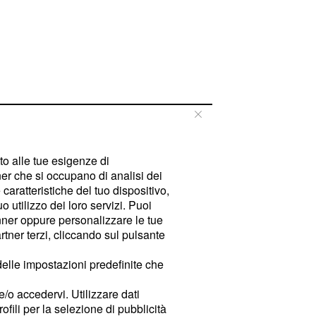
tto alle tue esigenze di
er che si occupano di analisi dei
caratteristiche del tuo dispositivo,
 utilizzo dei loro servizi. Puoi
ner oppure personalizzare le tue
tner terzi, cliccando sul pulsante
delle impostazioni predefinite che
e/o accedervi. Utilizzare dati
rofili per la selezione di pubblicità