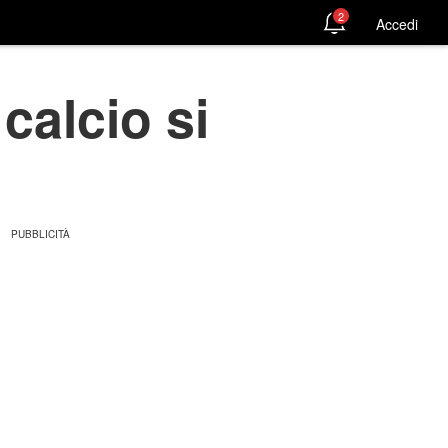
2
Accedi
calcio si