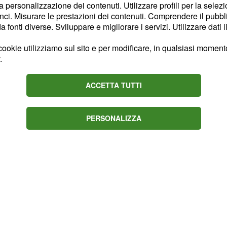
 più forti della Premier
la personalizzazione dei contenuti. Utilizzare profili per la selez
ci. Misurare le prestazioni dei contenuti. Comprendere il pubblic
atore ha collezionato in
fonti diverse. Sviluppare e migliorare i servizi. Utilizzare dati l
ssionisti e ha realizzato
ookie utilizziamo sul sito e per modificare, in qualsiasi momento,
.
ACCETTA TUTTI
PERSONALIZZA