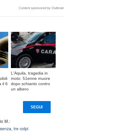
Content sponsored by Outbrain
L'Aquila, tragedia in
ibili
moto: 51enne muore
 il 6
dopo schianto contro
un albero
SEGUI
io M.:
senza, tre colpi