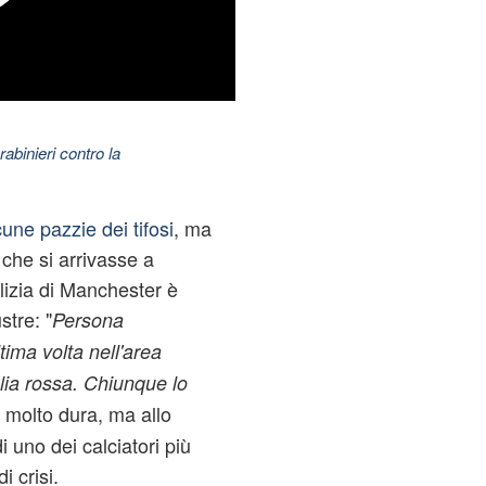
abinieri contro la
cune pazzie dei tifosi
, ma
che si arrivasse a
olizia di Manchester è
tre: "
Persona
ima volta nell'area
lia rossa. Chiunque lo
a molto dura, ma allo
i uno dei calciatori più
i crisi.