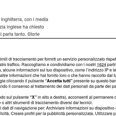
 Inghilterra, con i media
zia inglese ha chiesto
i parla tanto. Storie
, come quella in
le spagnola Vicente De
Valencia per non aver
imili di tracciamento per fornirti un servizio personalizzato rispe
. Insomma, un
umorismo
stro traffico. Raccogliamo e condividiamo con i nostri
1624
partn
oni mediatiche
 alcune informazioni sul tuo dispositivo, come l’indirizzo IP e le 
ltre informazioni che hai fornito loro o che hanno raccolto dal tuo
ogie cliccando il pulsante
“Accetta tutti”
presente su questo ban
o il consenso al trattamento dei dati personali da parte dei par
 da centinaia
ndo sul pulsante
“X”
in alto a destra), acconsenti al permanere 
o altri strumenti di tracciamento diversi dai tecnici.
uoi dati di navigazione per: Archiviare informazioni su dispositivo 
ante dal punto di vista
licità. Creare profili per la pubblicità personalizzata. Utilizzare p