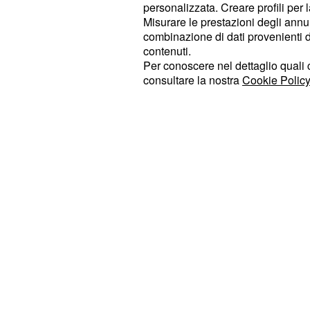
sportivo, ma resta uno dei calciatori
personalizzata. Creare profili per 
Misurare le prestazioni degli annun
League ed anche del Mondo. Il calci
combinazione di dati provenienti da 
carriera ben 562 presenze tra i profe
contenuti.
251 reti.
Per conoscere nel dettaglio quali c
consultare la nostra
Cookie Policy