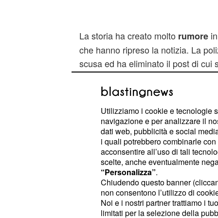
La storia ha creato molto
in
rumore
che hanno ripreso la notizia. La poli
scusa ed ha eliminato il post di cui s
simili erano comunque già accadute
Spagna, quando il ct della naziona
Bosque fu criticato dalla polizia di
Utilizziamo i cookie e tecnologie s
convocato Gayà, Alcacer e Parejo
navigazione e per analizzare il no
che spesso porta a grandi discussi
dati web, pubblicità e social media,
i quali potrebbero combinarle con a
nonsempre graditissime.
acconsentire all’uso di tali tecnol
scelte, anche eventualmente negand
Rooney, un attaccante
“Personalizza”
.
Chiudendo questo banner (clicca
di reti
non consentono l’utilizzo di cookie 
Noi e i nostri partner trattiamo i t
è in un momento poco esalt
Rooney
limitati per la selezione della pubb