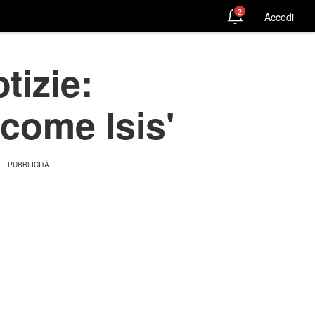
2
Accedi
tizie:
 come Isis'