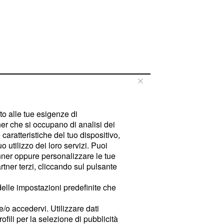
tto alle tue esigenze di
er che si occupano di analisi dei
caratteristiche del tuo dispositivo,
 utilizzo dei loro servizi. Puoi
ner oppure personalizzare le tue
tner terzi, cliccando sul pulsante
delle impostazioni predefinite che
e/o accedervi. Utilizzare dati
rofili per la selezione di pubblicità