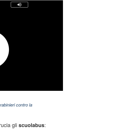
abinieri contro la
rucia gli
:
scuolabus