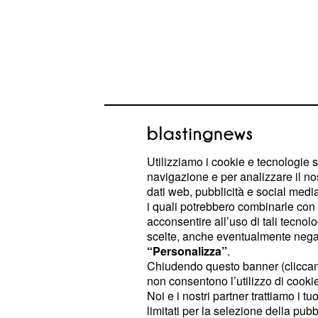
Scuola ultime notizie 
bruciati 14 scuolabus
Utilizziamo i cookie e tecnologie s
navigazione e per analizzare il no
Giannini 'Mafia e 'nd
dati web, pubblicità e social media,
l'Isis'
i quali potrebbero combinarle con a
acconsentire all’uso di tali tecnol
Lapidario il giudizio del Ministro del
scelte, anche eventualmente negand
“Personalizza”
.
che, in un'intervista pubb
Giannini
Chiudendo questo banner (clicca
del quotidiano '
, paragon
La Stampa'
non consentono l’utilizzo di cookie 
organizzata all'
: 'Sono la stessa 
Isis
Noi e i nostri partner trattiamo i t
limitati per la selezione della pubb
responsabile del Miur scuotendo la te