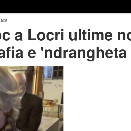
naca
c a Locri ultime no
afia e 'ndrangheta