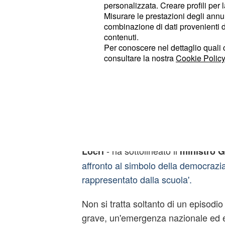
personalizzata. Creare profili per 
Camera dei Deputati. Chi ha compiu
Misurare le prestazioni degli annun
di bruciare gli scuolabus agisce come
combinazione di dati provenienti da 
contenuti.
stanno distruggendo le scuole e le bi
Per conoscere nel dettaglio quali c
Iraq.
consultare la nostra
Cookie Policy
Ministro Giannini: 'S
pericoloso ostacolo al
mafiosa'
'Le fiamme che hanno colpito il tras
- ha sottolineato il
Locri
ministro G
affronto al simbolo della democrazia 
rappresentato dalla scuola'.
Non si tratta soltanto di un episodio 
grave, un'emergenza nazionale ed 