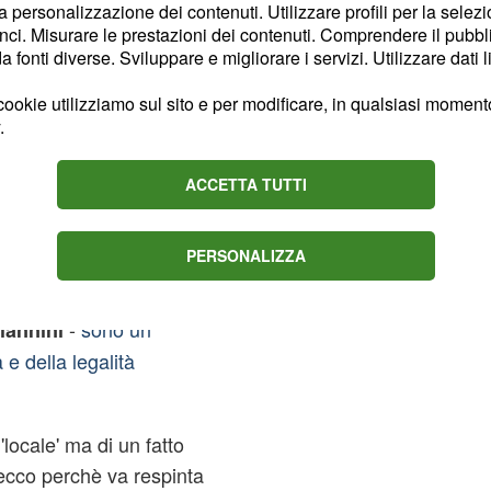
la personalizzazione dei contenuti. Utilizzare profili per la selez
to questo gesto ignobile
ci. Misurare le prestazioni dei contenuti. Comprendere il pubblic
 i terroristi islamici che
fonti diverse. Sviluppare e migliorare i servizi. Utilizzare dati l
blioteche in Siria e in
ookie utilizziamo sul sito e per modificare, in qualsiasi momento,
.
cuola
ACCETTA TUTTI
la tirannia
PERSONALIZZA
porto degli studenti a
-
sono un
iannini
e della legalità
'locale' ma di un fatto
ecco perchè va respinta