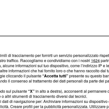
2 febbraio,
 a Locri:
imili di tracciamento per fornirti un servizio personalizzato rispe
stro traffico. Raccogliamo e condividiamo con i nostri
1624
partn
rangheta come
 alcune informazioni sul tuo dispositivo, come l’indirizzo IP e le 
ltre informazioni che hai fornito loro o che hanno raccolto dal tuo
ogie cliccando il pulsante
“Accetta tutti”
presente su questo ban
l'Istruzione,
Stefania
o il consenso al trattamento dei dati personali da parte dei par
licata sul numero odierno
ndo sul pulsante
“X”
in alto a destra), acconsenti al permanere 
a la criminalità
o altri strumenti di tracciamento diversi dai tecnici.
cosa' afferma il
uoi dati di navigazione per: Archiviare informazioni su dispositivo 
licità. Creare profili per la pubblicità personalizzata. Utilizzare p
sta all'uscita dalla