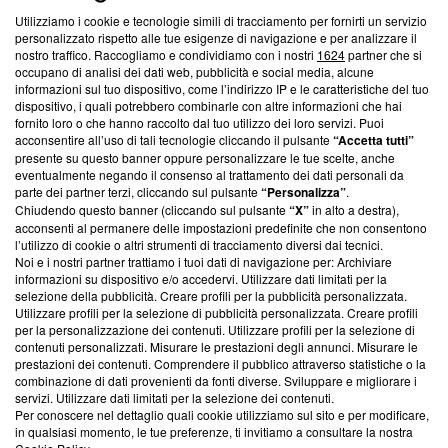
Utilizziamo i cookie e tecnologie simili di tracciamento per fornirti un servizio
Questa sezione offre informazioni trasparenti su Blasting
personalizzato rispetto alle tue esigenze di navigazione e per analizzare il
nostro traffico. Raccogliamo e condividiamo con i nostri
1624
partner che si
News, sui nostri processi editoriali e su come ci impegniamo a
occupano di analisi dei dati web, pubblicità e social media, alcune
creare news di qualità. Inoltre, afferma la nostra aderenza a
informazioni sul tuo dispositivo, come l’indirizzo IP e le caratteristiche del tuo
‘Trust Project - News with Integrity’
Blasting News non è
dispositivo, i quali potrebbero combinarle con altre informazioni che hai
ancora membro del programma, ma ha richiesto di farne
fornito loro o che hanno raccolto dal tuo utilizzo dei loro servizi. Puoi
parte; Trust Project non ha ancora effettuato una verifica di
acconsentire all’uso di tali tecnologie cliccando il pulsante
“Accetta tutti”
conformità agli standard.
presente su questo banner oppure personalizzare le tue scelte, anche
eventualmente negando il consenso al trattamento dei dati personali da
parte dei partner terzi, cliccando sul pulsante
“Personalizza”
.
Su di noi
Chiudendo questo banner (cliccando sul pulsante
“X”
in alto a destra),
acconsenti al permanere delle impostazioni predefinite che non consentono
Team editoriale
l’utilizzo di cookie o altri strumenti di tracciamento diversi dai tecnici.
Noi e i nostri partner trattiamo i tuoi dati di navigazione per: Archiviare
Corporate
informazioni su dispositivo e/o accedervi. Utilizzare dati limitati per la
selezione della pubblicità. Creare profili per la pubblicità personalizzata.
Redazione
Utilizzare profili per la selezione di pubblicità personalizzata. Creare profili
per la personalizzazione dei contenuti. Utilizzare profili per la selezione di
Informativa Privacy
contenuti personalizzati. Misurare le prestazioni degli annunci. Misurare le
prestazioni dei contenuti. Comprendere il pubblico attraverso statistiche o la
Cookie Policy
combinazione di dati provenienti da fonti diverse. Sviluppare e migliorare i
servizi. Utilizzare dati limitati per la selezione dei contenuti.
Blasting SA, IDI CHE-247.845.224, Via Carlo Frasca, 3 - 6900
Per conoscere nel dettaglio quali cookie utilizziamo sul sito e per modificare,
Lugano (Svizzera) Tel:
+39 0690258937
in qualsiasi momento, le tue preferenze, ti invitiamo a consultare la nostra