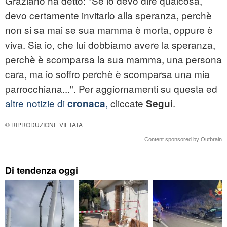
Graziano ha detto: "Se io devo dire qualcosa,
devo certamente invitarlo alla speranza, perchè
non si sa mai se sua mamma è morta, oppure è
viva. Sia io, che lui dobbiamo avere la speranza,
perchè è scomparsa la sua mamma, una persona
cara, ma io soffro perchè è scomparsa una mia
parrocchiana...". Per aggiornamenti su questa ed
altre notizie di
,
cliccate
.
cronaca
Segui
© RIPRODUZIONE VIETATA
Content sponsored by Outbrain
Di tendenza oggi