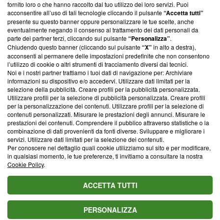
ancora membro del programma, ma ha richiesto di farne
fornito loro o che hanno raccolto dal tuo utilizzo dei loro servizi. Puoi
parte; Trust Project non ha ancora effettuato una verifica di
acconsentire all’uso di tali tecnologie cliccando il pulsante
“Accetta tutti”
conformità agli standard.
presente su questo banner oppure personalizzare le tue scelte, anche
eventualmente negando il consenso al trattamento dei dati personali da
parte dei partner terzi, cliccando sul pulsante
“Personalizza”
.
Su di noi
Chiudendo questo banner (cliccando sul pulsante
“X”
in alto a destra),
acconsenti al permanere delle impostazioni predefinite che non consentono
Team editoriale
l’utilizzo di cookie o altri strumenti di tracciamento diversi dai tecnici.
Noi e i nostri partner trattiamo i tuoi dati di navigazione per: Archiviare
Corporate
informazioni su dispositivo e/o accedervi. Utilizzare dati limitati per la
selezione della pubblicità. Creare profili per la pubblicità personalizzata.
Redazione
Utilizzare profili per la selezione di pubblicità personalizzata. Creare profili
per la personalizzazione dei contenuti. Utilizzare profili per la selezione di
Informativa Privacy
contenuti personalizzati. Misurare le prestazioni degli annunci. Misurare le
prestazioni dei contenuti. Comprendere il pubblico attraverso statistiche o la
Cookie Policy
combinazione di dati provenienti da fonti diverse. Sviluppare e migliorare i
servizi. Utilizzare dati limitati per la selezione dei contenuti.
Blasting SA, IDI CHE-247.845.224, Via Carlo Frasca, 3 - 6900
Per conoscere nel dettaglio quali cookie utilizziamo sul sito e per modificare,
Lugano (Svizzera) Tel:
+39 0690258937
in qualsiasi momento, le tue preferenze, ti invitiamo a consultare la nostra
Cookie Policy
.
© 2026 Blasting News
ACCETTA TUTTI
PERSONALIZZA