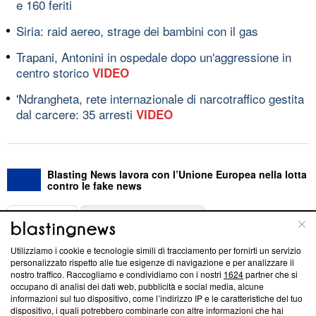
e 160 feriti
Siria: raid aereo, strage dei bambini con il gas
Trapani, Antonini in ospedale dopo un'aggressione in
centro storico
VIDEO
'Ndrangheta, rete internazionale di narcotraffico gestita
dal carcere: 35 arresti
VIDEO
Blasting News lavora con l’Unione Europea nella lotta
contro le fake news
ABOUT
LINEA EDITORIALE
Utilizziamo i cookie e tecnologie simili di tracciamento per fornirti un servizio
Questa sezione offre informazioni trasparenti su Blasting
personalizzato rispetto alle tue esigenze di navigazione e per analizzare il
nostro traffico. Raccogliamo e condividiamo con i nostri
1624
partner che si
News, sui nostri processi editoriali e su come ci impegniamo a
occupano di analisi dei dati web, pubblicità e social media, alcune
creare news di qualità. Inoltre, afferma la nostra aderenza a
informazioni sul tuo dispositivo, come l’indirizzo IP e le caratteristiche del tuo
‘Trust Project - News with Integrity’
Blasting News non è
dispositivo, i quali potrebbero combinarle con altre informazioni che hai