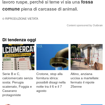
lavoro ruspe, perché si teme vi sia una
fossa
piena di carcasse di animali.
comune
© RIPRODUZIONE VIETATA
Content sponsored by Outbrain
Di tendenza oggi
Serie B e C,
Crotone, stop alla
Altino, anziana
calciomercato senza
fornitura idrica:
uccisa a martellate:
sosta: Perugia
possibili disagi nella
fermato il nipote
scatenato, Foggia e
notte tra il 6 e il 7
25enne
Casarano
agosto
protagoniste