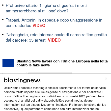
Prof universitario '1° giorno di guerra i morti
ammorterebbero al milione' dove?
Trapani, Antonini in ospedale dopo un'aggressione in
centro storico
VIDEO
'Ndrangheta, rete internazionale di narcotraffico gestita
dal carcere: 35 arresti
VIDEO
Blasting News lavora con l’Unione Europea nella lotta
contro le fake news
ABOUT
LINEA EDITORIALE
Utilizziamo i cookie e tecnologie simili di tracciamento per fornirti un servizio
Questa sezione offre informazioni trasparenti su Blasting
personalizzato rispetto alle tue esigenze di navigazione e per analizzare il
nostro traffico. Raccogliamo e condividiamo con i nostri
1624
partner che si
News, sui nostri processi editoriali e su come ci impegniamo a
occupano di analisi dei dati web, pubblicità e social media, alcune
creare news di qualità. Inoltre, afferma la nostra aderenza a
informazioni sul tuo dispositivo, come l’indirizzo IP e le caratteristiche del tuo
‘Trust Project - News with Integrity’
Blasting News non è
dispositivo, i quali potrebbero combinarle con altre informazioni che hai