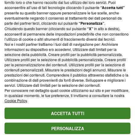
ancora membro del programma, ma ha richiesto di farne
fornito loro o che hanno raccolto dal tuo utilizzo dei loro servizi. Puoi
parte; Trust Project non ha ancora effettuato una verifica di
acconsentire all’uso di tali tecnologie cliccando il pulsante
“Accetta tutti”
conformità agli standard.
presente su questo banner oppure personalizzare le tue scelte, anche
eventualmente negando il consenso al trattamento dei dati personali da
parte dei partner terzi, cliccando sul pulsante
“Personalizza”
.
Su di noi
Chiudendo questo banner (cliccando sul pulsante
“X”
in alto a destra),
acconsenti al permanere delle impostazioni predefinite che non consentono
Team editoriale
l’utilizzo di cookie o altri strumenti di tracciamento diversi dai tecnici.
Noi e i nostri partner trattiamo i tuoi dati di navigazione per: Archiviare
Corporate
informazioni su dispositivo e/o accedervi. Utilizzare dati limitati per la
selezione della pubblicità. Creare profili per la pubblicità personalizzata.
Redazione
Utilizzare profili per la selezione di pubblicità personalizzata. Creare profili
per la personalizzazione dei contenuti. Utilizzare profili per la selezione di
Informativa Privacy
contenuti personalizzati. Misurare le prestazioni degli annunci. Misurare le
prestazioni dei contenuti. Comprendere il pubblico attraverso statistiche o la
Cookie Policy
combinazione di dati provenienti da fonti diverse. Sviluppare e migliorare i
servizi. Utilizzare dati limitati per la selezione dei contenuti.
Blasting SA, IDI CHE-247.845.224, Via Carlo Frasca, 3 - 6900
Per conoscere nel dettaglio quali cookie utilizziamo sul sito e per modificare,
Lugano (Svizzera) Tel:
+39 0690258937
in qualsiasi momento, le tue preferenze, ti invitiamo a consultare la nostra
Cookie Policy
.
© 2026 Blasting News
ACCETTA TUTTI
PERSONALIZZA