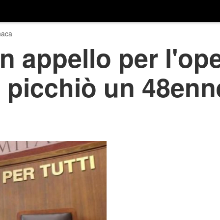
naca
 appello per l'op
 picchiò un 48enn