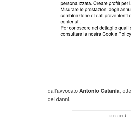
personalizzata. Creare profili per 
colleghi chiamati a testimoniare e ch
Misurare le prestazioni degli annun
combinazione di dati provenienti da 
degli avvenimenti non denunciarono ta
contenuti.
percosse, alcune delle quali inflitte 
Per conoscere nel dettaglio quali c
usato per pulire i pavimenti. Il giud
consultare la nostra
Cookie Policy
, nel settembre d
Ermelinda Marfia
irrogato una pena di 2 anni e 6 mes
in pieno la tesi accusatoria del pubb
. Ora è stata la 
Margherita Licata
confermare le accuse e l'entità della
della vittima, costituitisi parte civil
dall'avvocato
, ott
Antonio Catania
dei danni.