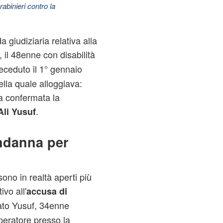
abinieri contro la
 giudiziaria relativa alla
, il 48enne con disabilità
deceduto il 1° gennaio
lla quale alloggiava:
a confermata la
.
li Yusuf
ndanna per
ono in realtà aperti più
ivo all'
accusa di
tato Yusuf, 34enne
operatore presso la