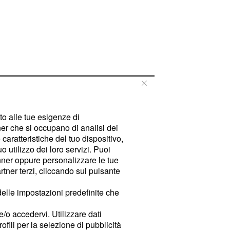
tto alle tue esigenze di
er che si occupano di analisi dei
caratteristiche del tuo dispositivo,
 utilizzo dei loro servizi. Puoi
ner oppure personalizzare le tue
tner terzi, cliccando sul pulsante
delle impostazioni predefinite che
e/o accedervi. Utilizzare dati
rofili per la selezione di pubblicità