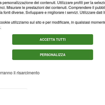
la personalizzazione dei contenuti. Utilizzare profili per la selez
e, tuttavia, all'epoca
ci. Misurare le prestazioni dei contenuti. Comprendere il pubblic
fonti diverse. Sviluppare e migliorare i servizi. Utilizzare dati l
li episodi. Si trattò di
addirittura con lo straccio
ookie utilizziamo sul sito e per modificare, in qualsiasi momento,
ice monocratico
.
ello scorso anno, aveva
i di reclusione, sposando
ACCETTA TUTTI
lico ministero
Corte d'appello a
PERSONALIZZA
 condanna. I familiari
e e rappresentati
erranno il risarcimento