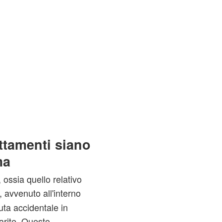
attamenti siano
ma
ossia quello relativo
, avvenuto all'interno
uta accidentale in
arite. Questo