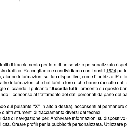
imili di tracciamento per fornirti un servizio personalizzato rispe
stro traffico. Raccogliamo e condividiamo con i nostri
1624
partn
 alcune informazioni sul tuo dispositivo, come l’indirizzo IP e le 
ltre informazioni che hai fornito loro o che hanno raccolto dal tuo
ogie cliccando il pulsante
“Accetta tutti”
presente su questo ban
o il consenso al trattamento dei dati personali da parte dei par
ndo sul pulsante
“X”
in alto a destra), acconsenti al permanere 
o altri strumenti di tracciamento diversi dai tecnici.
uoi dati di navigazione per: Archiviare informazioni su dispositivo 
è stato contestato
un
licità. Creare profili per la pubblicità personalizzata. Utilizzare p
za confermata dai