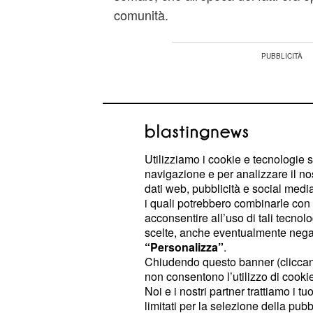
comunità.
Utilizziamo i cookie e tecnologie s
navigazione e per analizzare il no
dati web, pubblicità e social media,
i quali potrebbero combinarle con a
acconsentire all’uso di tali tecnol
scelte, anche eventualmente negand
“Personalizza”
.
Chiudendo questo banner (clicca
non consentono l’utilizzo di cookie 
Noi e i nostri partner trattiamo i t
All'uomo, originario di Mogadiscio, 
limitati per la selezione della pubb
comportamento violento
, circostan