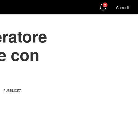
2
Accedi
eratore
e con