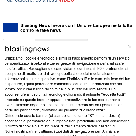
Blasting News lavora con l’Unione Europea nella lotta
contro le fake news
ABOUT
LINEA EDITORIALE
Utilizziamo i cookie e tecnologie simili di tracciamento per fornirti un servizio
Questa sezione offre informazioni trasparenti su Blasting
personalizzato rispetto alle tue esigenze di navigazione e per analizzare il
nostro traffico. Raccogliamo e condividiamo con i nostri
1624
partner che si
News, sui nostri processi editoriali e su come ci impegniamo a
occupano di analisi dei dati web, pubblicità e social media, alcune
creare news di qualità. Inoltre, afferma la nostra aderenza a
informazioni sul tuo dispositivo, come l’indirizzo IP e le caratteristiche del tuo
‘Trust Project - News with Integrity’
Blasting News non è
dispositivo, i quali potrebbero combinarle con altre informazioni che hai
ancora membro del programma, ma ha richiesto di farne
fornito loro o che hanno raccolto dal tuo utilizzo dei loro servizi. Puoi
parte; Trust Project non ha ancora effettuato una verifica di
acconsentire all’uso di tali tecnologie cliccando il pulsante
“Accetta tutti”
conformità agli standard.
presente su questo banner oppure personalizzare le tue scelte, anche
eventualmente negando il consenso al trattamento dei dati personali da
parte dei partner terzi, cliccando sul pulsante
“Personalizza”
.
Su di noi
Chiudendo questo banner (cliccando sul pulsante
“X”
in alto a destra),
acconsenti al permanere delle impostazioni predefinite che non consentono
Team editoriale
l’utilizzo di cookie o altri strumenti di tracciamento diversi dai tecnici.
Noi e i nostri partner trattiamo i tuoi dati di navigazione per: Archiviare
Corporate