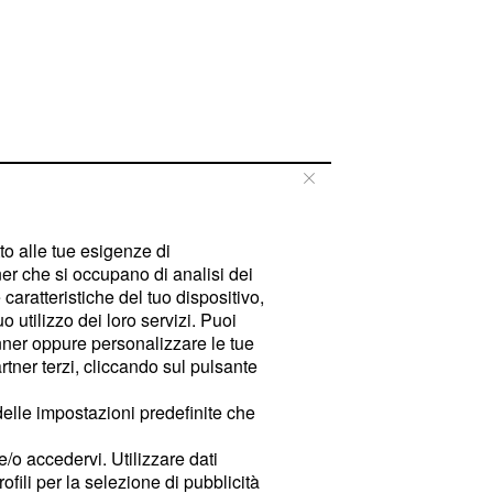
tto alle tue esigenze di
er che si occupano di analisi dei
caratteristiche del tuo dispositivo,
 utilizzo dei loro servizi. Puoi
ner oppure personalizzare le tue
tner terzi, cliccando sul pulsante
delle impostazioni predefinite che
e/o accedervi. Utilizzare dati
rofili per la selezione di pubblicità