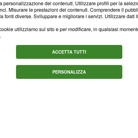
minente partenza in
la personalizzazione dei contenuti. Utilizzare profili per la selez
ci. Misurare le prestazioni dei contenuti. Comprendere il pubblic
 'È da tantissimo tempo
fonti diverse. Sviluppare e migliorare i servizi. Utilizzare dati l
are il mondo: oggi
 modo aveva espresso
ookie utilizziamo sul sito e per modificare, in qualsiasi momento,
.
ra in giro per tutti i
l'occasione anche di fare
ACCETTA TUTTI
, però, si è interrotto
a, quella in Costa Rica,
 in spiaggia.
PERSONALIZZA