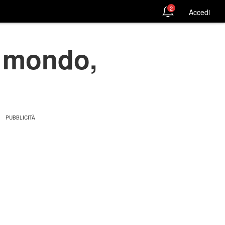
2
Accedi
el mondo,