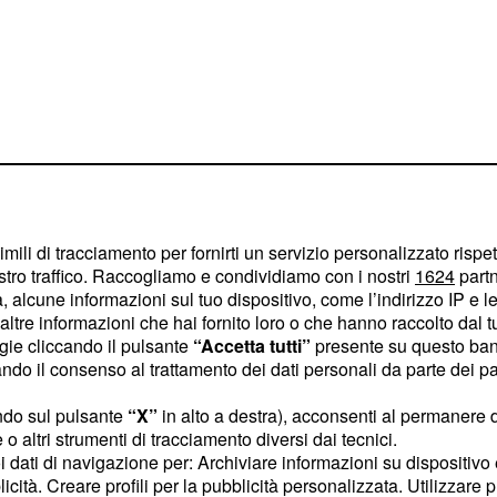
edita e
è stata
stuprata,
imili di tracciamento per fornirti un servizio personalizzato rispe
stro traffico. Raccogliamo e condividiamo con i nostri
1624
partn
 alcune informazioni sul tuo dispositivo, come l’indirizzo IP e le 
e il mondo in
ltre informazioni che hai fornito loro o che hanno raccolto dal tuo
ogie cliccando il pulsante
“Accetta tutti”
presente su questo ban
entata e
o il consenso al trattamento dei dati personali da parte dei par
 spiaggia
ndo sul pulsante
“X”
in alto a destra), acconsenti al permanere 
o altri strumenti di tracciamento diversi dai tecnici.
ano
, infatti, la
Il Mattino
uoi dati di navigazione per: Archiviare informazioni su dispositivo 
ato un post su
licità. Creare profili per la pubblicità personalizzata. Utilizzare p