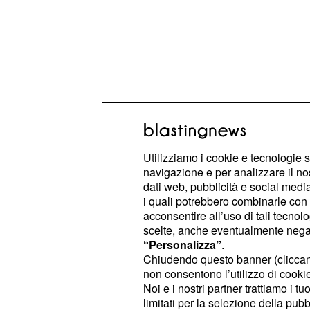
La giovane, dopo essere stata aggr
Utilizziamo i cookie e tecnologie s
uccisa e lasciata in riva al mare.
navigazione e per analizzare il no
dati web, pubblicità e social media,
Aveva deciso di girar
i quali potrebbero combinarle con a
acconsentire all’uso di tali tecnol
solitaria: ragazza viol
scelte, anche eventualmente negand
“Personalizza”
.
lasciata senza vita in
Chiudendo questo banner (clicca
non consentono l’utilizzo di cookie 
Secondo quanto riferisce il quotidi
Noi e i nostri partner trattiamo i t
venticinquenne
aveva pubblic
Maria
limitati per la selezione della pubb