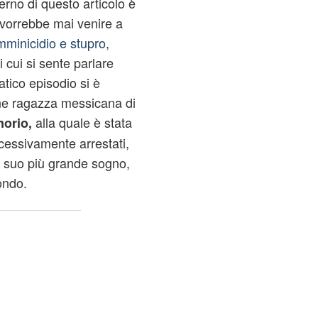
nterno di questo articolo è
i vorrebbe mai venire a
mminicidio e stupro
,
cui si sente parlare
tico episodio si è
vane ragazza messicana di
alla quale è stata
orio,
cessivamente arrestati,
l suo più grande sogno,
mondo.