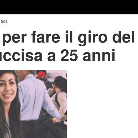
naca
per fare il giro d
uccisa a 25 anni