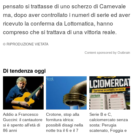
pensato si trattasse di uno scherzo di Carnevale
ma, dopo aver controllato i numeri di serie ed aver
ricevuto la conferma da Lottomatica, hanno
compreso che si trattava di una vittoria reale.
© RIPRODUZIONE VIETATA
Content sponsored by Outbrain
Di tendenza oggi
Addio a Francesco
Crotone, stop alla
Serie B e C,
Guccini: il cantautore
fornitura idrica:
calciomercato senza
si è spento all'età di
possibili disagi nella
sosta: Perugia
86 anni
notte tra il 6 e il 7
scatenato, Foggia e