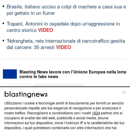
Brasile, italiano ucciso a colpi di machete a casa sua e
poi gettato in un fiume
Trapani, Antonini in ospedale dopo un'aggressione in
centro storico
VIDEO
'Ndrangheta, rete internazionale di narcotraffico gestita
dal carcere: 35 arresti
VIDEO
Blasting News lavora con l’Unione Europea nella lotta
contro le fake news
ABOUT
LINEA EDITORIALE
Utilizziamo i cookie e tecnologie simili di tracciamento per fornirti un servizio
Questa sezione offre informazioni trasparenti su Blasting
personalizzato rispetto alle tue esigenze di navigazione e per analizzare il
nostro traffico. Raccogliamo e condividiamo con i nostri
1624
partner che si
News, sui nostri processi editoriali e su come ci impegniamo a
occupano di analisi dei dati web, pubblicità e social media, alcune
creare news di qualità. Inoltre, afferma la nostra aderenza a
informazioni sul tuo dispositivo, come l’indirizzo IP e le caratteristiche del tuo
‘Trust Project - News with Integrity’
Blasting News non è
dispositivo, i quali potrebbero combinarle con altre informazioni che hai