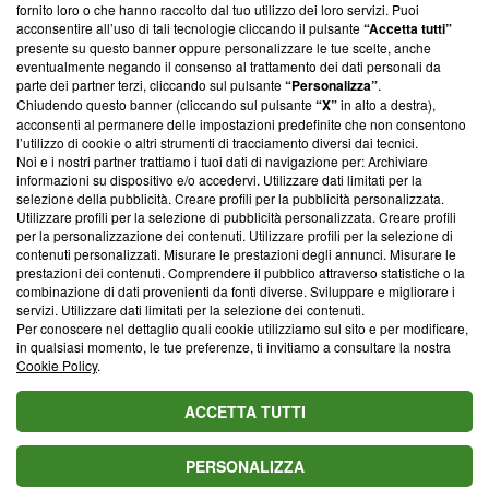
ancora membro del programma, ma ha richiesto di farne
fornito loro o che hanno raccolto dal tuo utilizzo dei loro servizi. Puoi
parte; Trust Project non ha ancora effettuato una verifica di
acconsentire all’uso di tali tecnologie cliccando il pulsante
“Accetta tutti”
conformità agli standard.
presente su questo banner oppure personalizzare le tue scelte, anche
eventualmente negando il consenso al trattamento dei dati personali da
parte dei partner terzi, cliccando sul pulsante
“Personalizza”
.
Su di noi
Chiudendo questo banner (cliccando sul pulsante
“X”
in alto a destra),
acconsenti al permanere delle impostazioni predefinite che non consentono
Team editoriale
l’utilizzo di cookie o altri strumenti di tracciamento diversi dai tecnici.
Noi e i nostri partner trattiamo i tuoi dati di navigazione per: Archiviare
Corporate
informazioni su dispositivo e/o accedervi. Utilizzare dati limitati per la
selezione della pubblicità. Creare profili per la pubblicità personalizzata.
Redazione
Utilizzare profili per la selezione di pubblicità personalizzata. Creare profili
per la personalizzazione dei contenuti. Utilizzare profili per la selezione di
Informativa Privacy
contenuti personalizzati. Misurare le prestazioni degli annunci. Misurare le
prestazioni dei contenuti. Comprendere il pubblico attraverso statistiche o la
Cookie Policy
combinazione di dati provenienti da fonti diverse. Sviluppare e migliorare i
servizi. Utilizzare dati limitati per la selezione dei contenuti.
Blasting SA, IDI CHE-247.845.224, Via Carlo Frasca, 3 - 6900
Per conoscere nel dettaglio quali cookie utilizziamo sul sito e per modificare,
Lugano (Svizzera) Tel:
+39 0690258937
in qualsiasi momento, le tue preferenze, ti invitiamo a consultare la nostra
Cookie Policy
.
© 2026 Blasting News
ACCETTA TUTTI
PERSONALIZZA