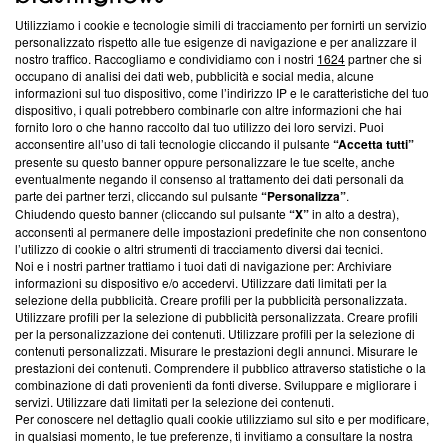
Utilizziamo i cookie e tecnologie simili di tracciamento per fornirti un servizio
Questa sezione offre informazioni trasparenti su Blasting
personalizzato rispetto alle tue esigenze di navigazione e per analizzare il
nostro traffico. Raccogliamo e condividiamo con i nostri
1624
partner che si
News, sui nostri processi editoriali e su come ci impegniamo a
occupano di analisi dei dati web, pubblicità e social media, alcune
creare news di qualità. Inoltre, afferma la nostra aderenza a
informazioni sul tuo dispositivo, come l’indirizzo IP e le caratteristiche del tuo
‘Trust Project - News with Integrity’
Blasting News non è
dispositivo, i quali potrebbero combinarle con altre informazioni che hai
ancora membro del programma, ma ha richiesto di farne
fornito loro o che hanno raccolto dal tuo utilizzo dei loro servizi. Puoi
parte; Trust Project non ha ancora effettuato una verifica di
acconsentire all’uso di tali tecnologie cliccando il pulsante
“Accetta tutti”
conformità agli standard.
presente su questo banner oppure personalizzare le tue scelte, anche
eventualmente negando il consenso al trattamento dei dati personali da
parte dei partner terzi, cliccando sul pulsante
“Personalizza”
.
Su di noi
Chiudendo questo banner (cliccando sul pulsante
“X”
in alto a destra),
acconsenti al permanere delle impostazioni predefinite che non consentono
Team editoriale
l’utilizzo di cookie o altri strumenti di tracciamento diversi dai tecnici.
Noi e i nostri partner trattiamo i tuoi dati di navigazione per: Archiviare
Corporate
informazioni su dispositivo e/o accedervi. Utilizzare dati limitati per la
selezione della pubblicità. Creare profili per la pubblicità personalizzata.
Redazione
Utilizzare profili per la selezione di pubblicità personalizzata. Creare profili
per la personalizzazione dei contenuti. Utilizzare profili per la selezione di
Informativa Privacy
contenuti personalizzati. Misurare le prestazioni degli annunci. Misurare le
prestazioni dei contenuti. Comprendere il pubblico attraverso statistiche o la
Cookie Policy
combinazione di dati provenienti da fonti diverse. Sviluppare e migliorare i
servizi. Utilizzare dati limitati per la selezione dei contenuti.
Blasting SA, IDI CHE-247.845.224, Via Carlo Frasca, 3 - 6900
Per conoscere nel dettaglio quali cookie utilizziamo sul sito e per modificare,
Lugano (Svizzera) Tel:
+39 0690258937
in qualsiasi momento, le tue preferenze, ti invitiamo a consultare la nostra