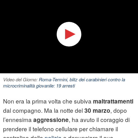
Video del Giorno:
Roma-Termini, blitz dei carabinieri contro la
microcriminalità giovanile: 19 arresti
Non era la prima volta che subiva
maltrattamenti
dal compagno. Ma la notte del
, dopo
30 marzo
l’ennesima
, ha avuto il coraggio di
aggressione
prendere il telefono cellulare per chiamare il
centralino della
polizia
e denunciare il suo