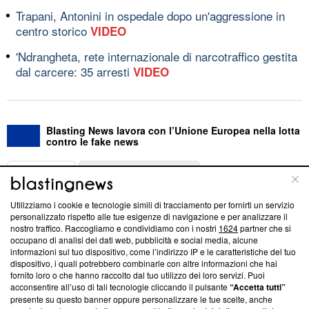
Trapani, Antonini in ospedale dopo un'aggressione in
centro storico
VIDEO
'Ndrangheta, rete internazionale di narcotraffico gestita
dal carcere: 35 arresti
VIDEO
Blasting News lavora con l’Unione Europea nella lotta
contro le fake news
ABOUT
LINEA EDITORIALE
Utilizziamo i cookie e tecnologie simili di tracciamento per fornirti un servizio
Questa sezione offre informazioni trasparenti su Blasting
personalizzato rispetto alle tue esigenze di navigazione e per analizzare il
nostro traffico. Raccogliamo e condividiamo con i nostri
1624
partner che si
News, sui nostri processi editoriali e su come ci impegniamo a
occupano di analisi dei dati web, pubblicità e social media, alcune
creare news di qualità. Inoltre, afferma la nostra aderenza a
informazioni sul tuo dispositivo, come l’indirizzo IP e le caratteristiche del tuo
‘Trust Project - News with Integrity’
Blasting News non è
dispositivo, i quali potrebbero combinarle con altre informazioni che hai
ancora membro del programma, ma ha richiesto di farne
fornito loro o che hanno raccolto dal tuo utilizzo dei loro servizi. Puoi
parte; Trust Project non ha ancora effettuato una verifica di
acconsentire all’uso di tali tecnologie cliccando il pulsante
“Accetta tutti”
conformità agli standard.
presente su questo banner oppure personalizzare le tue scelte, anche