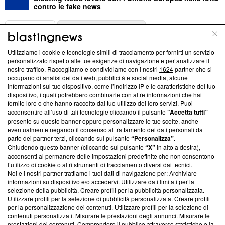
contro le fake news
ABOUT
LINEA EDITORIALE
Utilizziamo i cookie e tecnologie simili di tracciamento per fornirti un servizio
Questa sezione offre informazioni trasparenti su Blasting
personalizzato rispetto alle tue esigenze di navigazione e per analizzare il
nostro traffico. Raccogliamo e condividiamo con i nostri
1624
partner che si
News, sui nostri processi editoriali e su come ci impegniamo a
occupano di analisi dei dati web, pubblicità e social media, alcune
creare news di qualità. Inoltre, afferma la nostra aderenza a
informazioni sul tuo dispositivo, come l’indirizzo IP e le caratteristiche del tuo
‘Trust Project - News with Integrity’
Blasting News non è
dispositivo, i quali potrebbero combinarle con altre informazioni che hai
ancora membro del programma, ma ha richiesto di farne
fornito loro o che hanno raccolto dal tuo utilizzo dei loro servizi. Puoi
parte; Trust Project non ha ancora effettuato una verifica di
acconsentire all’uso di tali tecnologie cliccando il pulsante
“Accetta tutti”
conformità agli standard.
presente su questo banner oppure personalizzare le tue scelte, anche
eventualmente negando il consenso al trattamento dei dati personali da
parte dei partner terzi, cliccando sul pulsante
“Personalizza”
.
Su di noi
Chiudendo questo banner (cliccando sul pulsante
“X”
in alto a destra),
acconsenti al permanere delle impostazioni predefinite che non consentono
Team editoriale
l’utilizzo di cookie o altri strumenti di tracciamento diversi dai tecnici.
Noi e i nostri partner trattiamo i tuoi dati di navigazione per: Archiviare
Corporate
informazioni su dispositivo e/o accedervi. Utilizzare dati limitati per la
selezione della pubblicità. Creare profili per la pubblicità personalizzata.
Redazione
Utilizzare profili per la selezione di pubblicità personalizzata. Creare profili
per la personalizzazione dei contenuti. Utilizzare profili per la selezione di
Informativa Privacy
contenuti personalizzati. Misurare le prestazioni degli annunci. Misurare le
prestazioni dei contenuti. Comprendere il pubblico attraverso statistiche o la