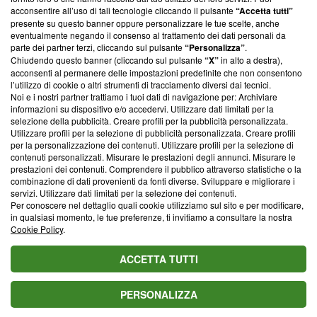
ancora membro del programma, ma ha richiesto di farne
acconsentire all’uso di tali tecnologie cliccando il pulsante
“Accetta tutti”
parte; Trust Project non ha ancora effettuato una verifica di
presente su questo banner oppure personalizzare le tue scelte, anche
conformità agli standard.
eventualmente negando il consenso al trattamento dei dati personali da
parte dei partner terzi, cliccando sul pulsante
“Personalizza”
.
Su di noi
Chiudendo questo banner (cliccando sul pulsante
“X”
in alto a destra),
acconsenti al permanere delle impostazioni predefinite che non consentono
Team editoriale
l’utilizzo di cookie o altri strumenti di tracciamento diversi dai tecnici.
Noi e i nostri partner trattiamo i tuoi dati di navigazione per: Archiviare
Corporate
informazioni su dispositivo e/o accedervi. Utilizzare dati limitati per la
selezione della pubblicità. Creare profili per la pubblicità personalizzata.
Redazione
Utilizzare profili per la selezione di pubblicità personalizzata. Creare profili
per la personalizzazione dei contenuti. Utilizzare profili per la selezione di
Informativa Privacy
contenuti personalizzati. Misurare le prestazioni degli annunci. Misurare le
prestazioni dei contenuti. Comprendere il pubblico attraverso statistiche o la
combinazione di dati provenienti da fonti diverse. Sviluppare e migliorare i
Cookie Policy
servizi. Utilizzare dati limitati per la selezione dei contenuti.
Per conoscere nel dettaglio quali cookie utilizziamo sul sito e per modificare,
Blasting SA, IDI CHE-247.845.224, Via Carlo Frasca, 3 - 6900
in qualsiasi momento, le tue preferenze, ti invitiamo a consultare la nostra
Lugano (Svizzera) Tel:
+39 0690258937
Cookie Policy
.
© 2026 Blasting News
ACCETTA TUTTI
PERSONALIZZA