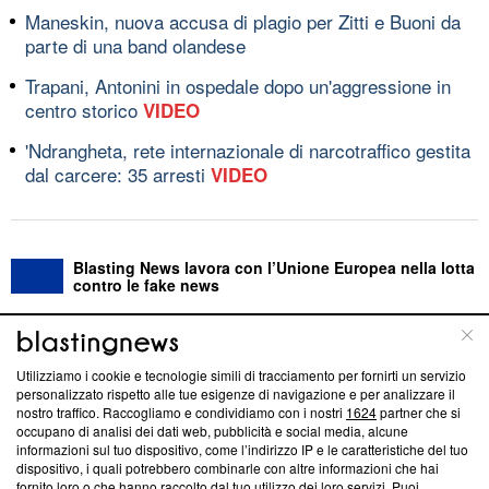
Maneskin, nuova accusa di plagio per Zitti e Buoni da
parte di una band olandese
Trapani, Antonini in ospedale dopo un'aggressione in
centro storico
VIDEO
'Ndrangheta, rete internazionale di narcotraffico gestita
dal carcere: 35 arresti
VIDEO
Blasting News lavora con l’Unione Europea nella lotta
contro le fake news
ABOUT
LINEA EDITORIALE
Utilizziamo i cookie e tecnologie simili di tracciamento per fornirti un servizio
personalizzato rispetto alle tue esigenze di navigazione e per analizzare il
Questa sezione offre informazioni trasparenti su Blasting
nostro traffico. Raccogliamo e condividiamo con i nostri
1624
partner che si
News, sui nostri processi editoriali e su come ci impegniamo a
occupano di analisi dei dati web, pubblicità e social media, alcune
creare news di qualità. Inoltre, afferma la nostra aderenza a
informazioni sul tuo dispositivo, come l’indirizzo IP e le caratteristiche del tuo
dispositivo, i quali potrebbero combinarle con altre informazioni che hai
‘Trust Project - News with Integrity’
Blasting News non è
fornito loro o che hanno raccolto dal tuo utilizzo dei loro servizi. Puoi