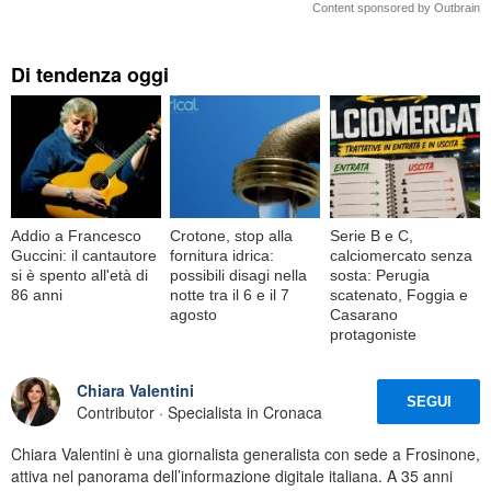
Content sponsored by Outbrain
Di tendenza oggi
Addio a Francesco
Crotone, stop alla
Serie B e C,
Guccini: il cantautore
fornitura idrica:
calciomercato senza
si è spento all'età di
possibili disagi nella
sosta: Perugia
86 anni
notte tra il 6 e il 7
scatenato, Foggia e
agosto
Casarano
protagoniste
Chiara Valentini
SEGUI
Contributor · Specialista in Cronaca
Chiara Valentini è una giornalista generalista con sede a Frosinone,
attiva nel panorama dell’informazione digitale italiana. A 35 anni