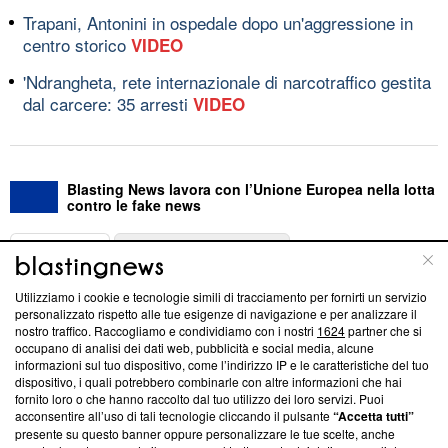
Trapani, Antonini in ospedale dopo un'aggressione in
centro storico
VIDEO
'Ndrangheta, rete internazionale di narcotraffico gestita
dal carcere: 35 arresti
VIDEO
Blasting News lavora con l’Unione Europea nella lotta
contro le fake news
ABOUT
LINEA EDITORIALE
Utilizziamo i cookie e tecnologie simili di tracciamento per fornirti un servizio
Questa sezione offre informazioni trasparenti su Blasting
personalizzato rispetto alle tue esigenze di navigazione e per analizzare il
nostro traffico. Raccogliamo e condividiamo con i nostri
1624
partner che si
News, sui nostri processi editoriali e su come ci impegniamo a
occupano di analisi dei dati web, pubblicità e social media, alcune
creare news di qualità. Inoltre, afferma la nostra aderenza a
informazioni sul tuo dispositivo, come l’indirizzo IP e le caratteristiche del tuo
‘Trust Project - News with Integrity’
Blasting News non è
dispositivo, i quali potrebbero combinarle con altre informazioni che hai
ancora membro del programma, ma ha richiesto di farne
fornito loro o che hanno raccolto dal tuo utilizzo dei loro servizi. Puoi
parte; Trust Project non ha ancora effettuato una verifica di
acconsentire all’uso di tali tecnologie cliccando il pulsante
“Accetta tutti”
conformità agli standard.
presente su questo banner oppure personalizzare le tue scelte, anche