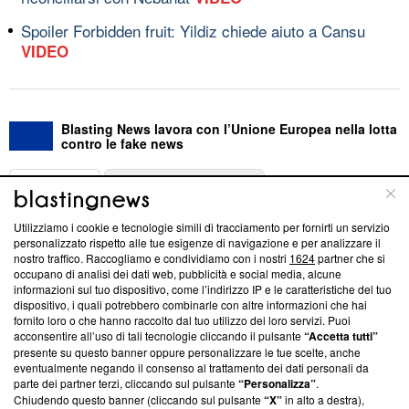
Spoiler Forbidden fruit: Yildiz chiede aiuto a Cansu
VIDEO
Blasting News lavora con l’Unione Europea nella lotta
contro le fake news
ABOUT
LINEA EDITORIALE
Utilizziamo i cookie e tecnologie simili di tracciamento per fornirti un servizio
Questa sezione offre informazioni trasparenti su Blasting
personalizzato rispetto alle tue esigenze di navigazione e per analizzare il
nostro traffico. Raccogliamo e condividiamo con i nostri
1624
partner che si
News, sui nostri processi editoriali e su come ci impegniamo a
occupano di analisi dei dati web, pubblicità e social media, alcune
creare news di qualità. Inoltre, afferma la nostra aderenza a
informazioni sul tuo dispositivo, come l’indirizzo IP e le caratteristiche del tuo
‘Trust Project - News with Integrity’
Blasting News non è
dispositivo, i quali potrebbero combinarle con altre informazioni che hai
ancora membro del programma, ma ha richiesto di farne
fornito loro o che hanno raccolto dal tuo utilizzo dei loro servizi. Puoi
parte; Trust Project non ha ancora effettuato una verifica di
acconsentire all’uso di tali tecnologie cliccando il pulsante
“Accetta tutti”
conformità agli standard.
presente su questo banner oppure personalizzare le tue scelte, anche
eventualmente negando il consenso al trattamento dei dati personali da
parte dei partner terzi, cliccando sul pulsante
“Personalizza”
.
Su di noi
Chiudendo questo banner (cliccando sul pulsante
“X”
in alto a destra),