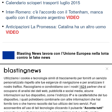
Calendario scioperi trasporti luglio 2015
Inter-Romero: c'è l'accordo con il Tottenham, manca
quello con il difensore argentino
VIDEO
Anticipazioni La Promessa: Catalina ha un altro uomo
VIDEO
Blasting News lavora con l’Unione Europea nella lotta
contro le fake news
ABOUT
LINEA EDITORIALE
Utilizziamo i cookie e tecnologie simili di tracciamento per fornirti un servizio
personalizzato rispetto alle tue esigenze di navigazione e per analizzare il
Questa sezione offre informazioni trasparenti su Blasting
nostro traffico. Raccogliamo e condividiamo con i nostri
1624
partner che si
News, sui nostri processi editoriali e su come ci impegniamo a
occupano di analisi dei dati web, pubblicità e social media, alcune
creare news di qualità. Inoltre, afferma la nostra aderenza a
informazioni sul tuo dispositivo, come l’indirizzo IP e le caratteristiche del tuo
‘Trust Project - News with Integrity’
Blasting News non è
dispositivo, i quali potrebbero combinarle con altre informazioni che hai
fornito loro o che hanno raccolto dal tuo utilizzo dei loro servizi. Puoi
ancora membro del programma, ma ha richiesto di farne
acconsentire all’uso di tali tecnologie cliccando il pulsante
“Accetta tutti”
parte; Trust Project non ha ancora effettuato una verifica di