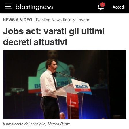
2
Accedi
NEWS & VIDEO
Blasting News Italia
>
Lavoro
Jobs act: varati gli ultimi
decreti attuativi
Il presidente del consiglio, Matteo Renzi