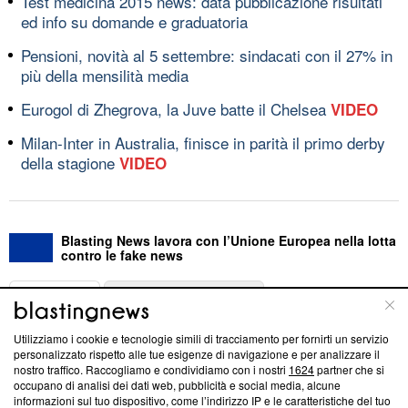
Test medicina 2015 news: data pubblicazione risultati
ed info su domande e graduatoria
Pensioni, novità al 5 settembre: sindacati con il 27% in
più della mensilità media
Eurogol di Zhegrova, la Juve batte il Chelsea
VIDEO
Milan-Inter in Australia, finisce in parità il primo derby
della stagione
VIDEO
Blasting News lavora con l’Unione Europea nella lotta
contro le fake news
ABOUT
LINEA EDITORIALE
Utilizziamo i cookie e tecnologie simili di tracciamento per fornirti un servizio
Questa sezione offre informazioni trasparenti su Blasting
personalizzato rispetto alle tue esigenze di navigazione e per analizzare il
nostro traffico. Raccogliamo e condividiamo con i nostri
1624
partner che si
News, sui nostri processi editoriali e su come ci impegniamo a
occupano di analisi dei dati web, pubblicità e social media, alcune
creare news di qualità. Inoltre, afferma la nostra aderenza a
informazioni sul tuo dispositivo, come l’indirizzo IP e le caratteristiche del tuo