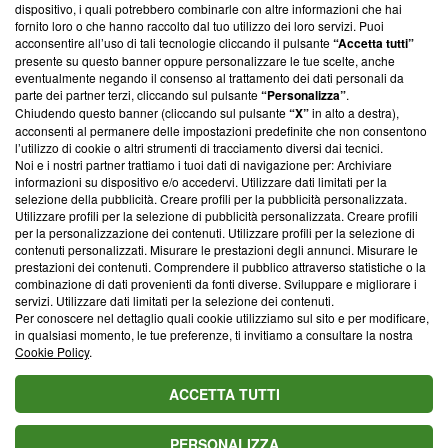
‘Trust Project - News with Integrity’
Blasting News non è
dispositivo, i quali potrebbero combinarle con altre informazioni che hai
ancora membro del programma, ma ha richiesto di farne
fornito loro o che hanno raccolto dal tuo utilizzo dei loro servizi. Puoi
parte; Trust Project non ha ancora effettuato una verifica di
acconsentire all’uso di tali tecnologie cliccando il pulsante
“Accetta tutti”
conformità agli standard.
presente su questo banner oppure personalizzare le tue scelte, anche
eventualmente negando il consenso al trattamento dei dati personali da
parte dei partner terzi, cliccando sul pulsante
“Personalizza”
.
Su di noi
Chiudendo questo banner (cliccando sul pulsante
“X”
in alto a destra),
acconsenti al permanere delle impostazioni predefinite che non consentono
Team editoriale
l’utilizzo di cookie o altri strumenti di tracciamento diversi dai tecnici.
Noi e i nostri partner trattiamo i tuoi dati di navigazione per: Archiviare
Corporate
informazioni su dispositivo e/o accedervi. Utilizzare dati limitati per la
selezione della pubblicità. Creare profili per la pubblicità personalizzata.
Redazione
Utilizzare profili per la selezione di pubblicità personalizzata. Creare profili
per la personalizzazione dei contenuti. Utilizzare profili per la selezione di
Informativa Privacy
contenuti personalizzati. Misurare le prestazioni degli annunci. Misurare le
prestazioni dei contenuti. Comprendere il pubblico attraverso statistiche o la
Cookie Policy
combinazione di dati provenienti da fonti diverse. Sviluppare e migliorare i
servizi. Utilizzare dati limitati per la selezione dei contenuti.
Blasting SA, IDI CHE-247.845.224, Via Carlo Frasca, 3 - 6900
Per conoscere nel dettaglio quali cookie utilizziamo sul sito e per modificare,
Lugano (Svizzera) Tel:
+39 0690258937
in qualsiasi momento, le tue preferenze, ti invitiamo a consultare la nostra
Cookie Policy
.
© 2026 Blasting News
ACCETTA TUTTI
PERSONALIZZA