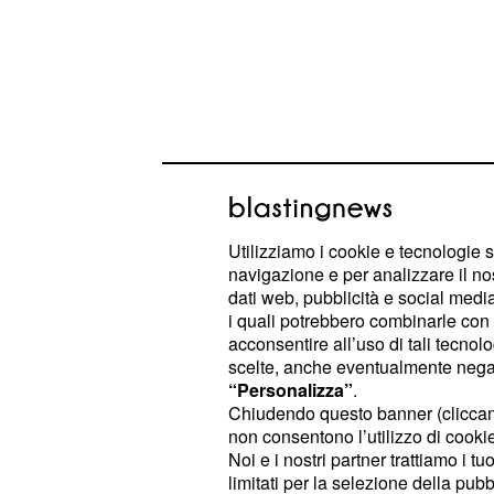
Valutazione dirigenti 
cosa succederà?
Utilizziamo i cookie e tecnologie s
La
valutazione dei dirigenti scola
navigazione e per analizzare il no
dati web, pubblicità e social media,
fasce:
i quali potrebbero combinarle con a
acconsentire all’uso di tali tecnol
Fascia 1: "pieno raggiungimento degli
scelte, anche eventualmente negand
“Personalizza”
.
Fascia 2: "avanzato raggiungimento
Chiudendo questo banner (clicca
non consentono l’utilizzo di cookie 
Noi e i nostri partner trattiamo i t
Fascia 3: "buon raggiungimento",
limitati per la selezione della pubb