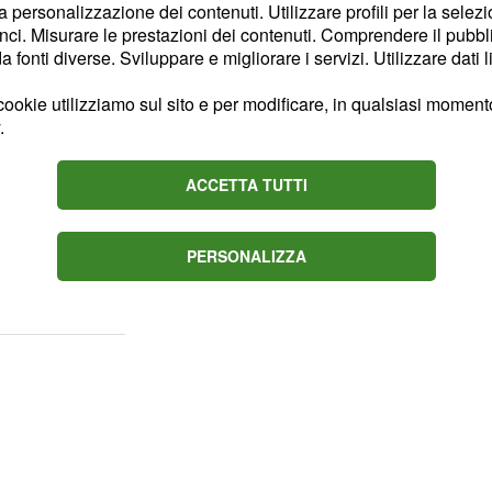
la personalizzazione dei contenuti. Utilizzare profili per la selez
.
ci. Misurare le prestazioni dei contenuti. Comprendere il pubblic
fonti diverse. Sviluppare e migliorare i servizi. Utilizzare dati l
lla quarta fascia di
tipendiale e se questo
ookie utilizziamo sul sito e per modificare, in qualsiasi momento,
.
cutivi,
potrebbe anche
. Le indiscrezioni che
nto
ACCETTA TUTTI
 caso di episodi
dere il rinnovo del
PERSONALIZZA
sta servizio. Ma a
ndiale?