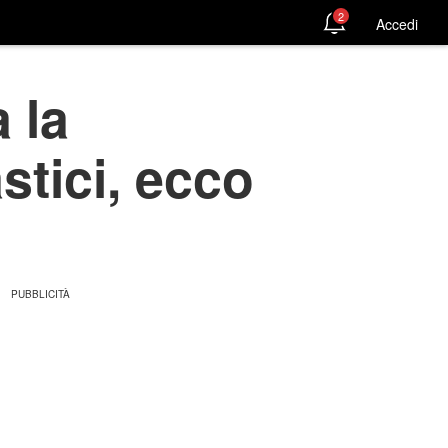
2
Accedi
 la
stici, ecco