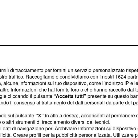
della scuola:
imili di tracciamento per fornirti un servizio personalizzato rispe
si suddivide in
stici
stro traffico. Raccogliamo e condividiamo con i nostri
1624
partn
 alcune informazioni sul tuo dispositivo, come l’indirizzo IP e le 
ltre informazioni che hai fornito loro o che hanno raccolto dal tuo
ogie cliccando il pulsante
“Accetta tutti”
presente su questo ban
 obiettivi",
o il consenso al trattamento dei dati personali da parte dei par
",
ndo sul pulsante
“X”
in alto a destra), acconsenti al permanere 
o altri strumenti di tracciamento diversi dai tecnici.
uoi dati di navigazione per: Archiviare informazioni su dispositivo 
licità. Creare profili per la pubblicità personalizzata. Utilizzare p