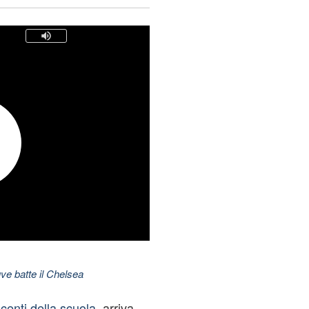
ve batte il Chelsea
centi della scuola
, arriva