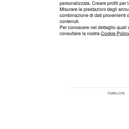
personalizzata. Creare profili per 
Fascia 4: "mancato raggiungimento"
Misurare le prestazioni degli annun
combinazione di dati provenienti da 
Nel caso in cui il dirigente rientri ne
contenuti.
valutazione, non otterrà l'aumento s
Per conoscere nel dettaglio quali c
consultare la nostra
Cookie Policy
dovesse avvenire per tre anni conse
scattare la penale del licenziame
circolano suggeriscono anche che in
considerati gravi, il DS potrebbe per
contratto presso la scuola in cui pre
quanto corrisponde l'aumento stipe