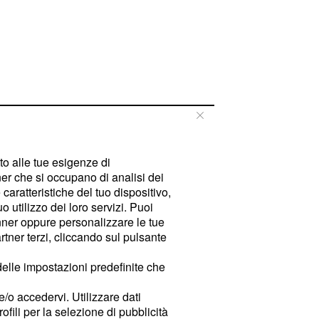
tto alle tue esigenze di
er che si occupano di analisi dei
caratteristiche del tuo dispositivo,
 utilizzo dei loro servizi. Puoi
ner oppure personalizzare le tue
tner terzi, cliccando sul pulsante
delle impostazioni predefinite che
e/o accedervi. Utilizzare dati
rofili per la selezione di pubblicità