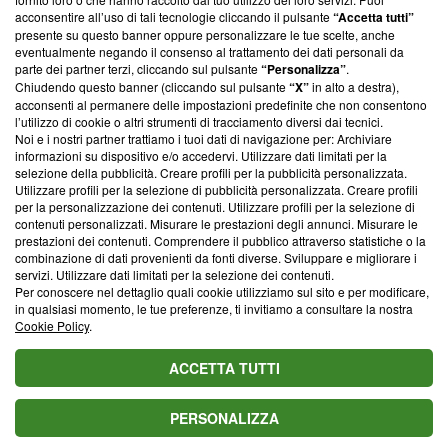
parte; Trust Project non ha ancora effettuato una verifica di
acconsentire all’uso di tali tecnologie cliccando il pulsante
“Accetta tutti”
conformità agli standard.
presente su questo banner oppure personalizzare le tue scelte, anche
eventualmente negando il consenso al trattamento dei dati personali da
parte dei partner terzi, cliccando sul pulsante
“Personalizza”
.
Su di noi
Chiudendo questo banner (cliccando sul pulsante
“X”
in alto a destra),
acconsenti al permanere delle impostazioni predefinite che non consentono
Team editoriale
l’utilizzo di cookie o altri strumenti di tracciamento diversi dai tecnici.
Noi e i nostri partner trattiamo i tuoi dati di navigazione per: Archiviare
Corporate
informazioni su dispositivo e/o accedervi. Utilizzare dati limitati per la
selezione della pubblicità. Creare profili per la pubblicità personalizzata.
Redazione
Utilizzare profili per la selezione di pubblicità personalizzata. Creare profili
per la personalizzazione dei contenuti. Utilizzare profili per la selezione di
Informativa Privacy
contenuti personalizzati. Misurare le prestazioni degli annunci. Misurare le
prestazioni dei contenuti. Comprendere il pubblico attraverso statistiche o la
Cookie Policy
combinazione di dati provenienti da fonti diverse. Sviluppare e migliorare i
servizi. Utilizzare dati limitati per la selezione dei contenuti.
Blasting SA, IDI CHE-247.845.224, Via Carlo Frasca, 3 - 6900
Per conoscere nel dettaglio quali cookie utilizziamo sul sito e per modificare,
Lugano (Svizzera) Tel:
+39 0690258937
in qualsiasi momento, le tue preferenze, ti invitiamo a consultare la nostra
Cookie Policy
.
© 2026 Blasting News
ACCETTA TUTTI
PERSONALIZZA