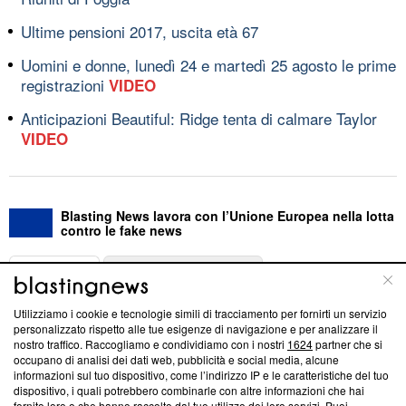
Ultime pensioni 2017, uscita età 67
Uomini e donne, lunedì 24 e martedì 25 agosto le prime
registrazioni
VIDEO
Anticipazioni Beautiful: Ridge tenta di calmare Taylor
VIDEO
Blasting News lavora con l’Unione Europea nella lotta
contro le fake news
ABOUT
LINEA EDITORIALE
Utilizziamo i cookie e tecnologie simili di tracciamento per fornirti un servizio
Questa sezione offre informazioni trasparenti su Blasting
personalizzato rispetto alle tue esigenze di navigazione e per analizzare il
nostro traffico. Raccogliamo e condividiamo con i nostri
1624
partner che si
News, sui nostri processi editoriali e su come ci impegniamo a
occupano di analisi dei dati web, pubblicità e social media, alcune
creare news di qualità. Inoltre, afferma la nostra aderenza a
informazioni sul tuo dispositivo, come l’indirizzo IP e le caratteristiche del tuo
‘Trust Project - News with Integrity’
Blasting News non è
dispositivo, i quali potrebbero combinarle con altre informazioni che hai
ancora membro del programma, ma ha richiesto di farne
fornito loro o che hanno raccolto dal tuo utilizzo dei loro servizi. Puoi