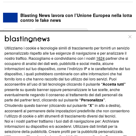
Blasting News lavora con l’Unione Europea nella lotta
contro le fake news
ABOUT
LINEA EDITORIALE
Utilizziamo i cookie e tecnologie simili di tracciamento per fornirti un servizio
Questa sezione offre informazioni trasparenti su Blasting
personalizzato rispetto alle tue esigenze di navigazione e per analizzare il
nostro traffico. Raccogliamo e condividiamo con i nostri
1624
partner che si
News, sui nostri processi editoriali e su come ci impegniamo a
occupano di analisi dei dati web, pubblicità e social media, alcune
creare news di qualità. Inoltre, afferma la nostra aderenza a
informazioni sul tuo dispositivo, come l’indirizzo IP e le caratteristiche del tuo
‘Trust Project - News with Integrity’
Blasting News non è
dispositivo, i quali potrebbero combinarle con altre informazioni che hai
ancora membro del programma, ma ha richiesto di farne
fornito loro o che hanno raccolto dal tuo utilizzo dei loro servizi. Puoi
parte; Trust Project non ha ancora effettuato una verifica di
acconsentire all’uso di tali tecnologie cliccando il pulsante
“Accetta tutti”
conformità agli standard.
presente su questo banner oppure personalizzare le tue scelte, anche
eventualmente negando il consenso al trattamento dei dati personali da
parte dei partner terzi, cliccando sul pulsante
“Personalizza”
.
Su di noi
Chiudendo questo banner (cliccando sul pulsante
“X”
in alto a destra),
acconsenti al permanere delle impostazioni predefinite che non consentono
Team editoriale
l’utilizzo di cookie o altri strumenti di tracciamento diversi dai tecnici.
Noi e i nostri partner trattiamo i tuoi dati di navigazione per: Archiviare
Corporate
informazioni su dispositivo e/o accedervi. Utilizzare dati limitati per la
selezione della pubblicità. Creare profili per la pubblicità personalizzata.
Redazione