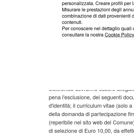
Requisiti e domanda 
personalizzata. Creare profili per 
Misurare le prestazioni degli annun
I candidati
al ruolo di assistente 
combinazione di dati provenienti da 
contenuti.
possedere la cittadinanza italiana, 
Per conoscere nel dettaglio quali c
anni e i 32 anni, l'assenza di condann
consultare la nostra
Cookie Policy
posto da ricoprire e un
d'Is
diploma
secondo grado (maturità).
Le
di partecipazione do
domande
esclusivamente per via telematica, e
12:00 del 16 gennaio 2020. Alla do
elettronico dovranno essere allegat
pena l'esclusione, dei seguenti do
d'identità; il curriculum vitae (solo a f
della domanda di partecipazione fir
(reperibile nel sito web del Comune)
di selezione di Euro 10,00, da effet