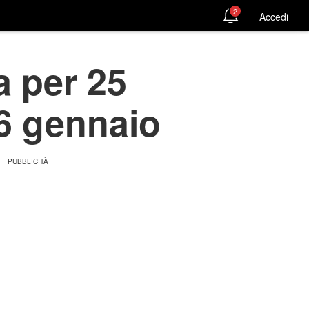
2
Accedi
 per 25
16 gennaio