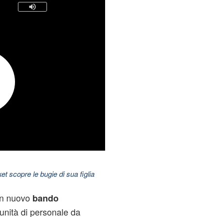
t scopre le bugie di sua figlia
un nuovo
bando
unità di personale da