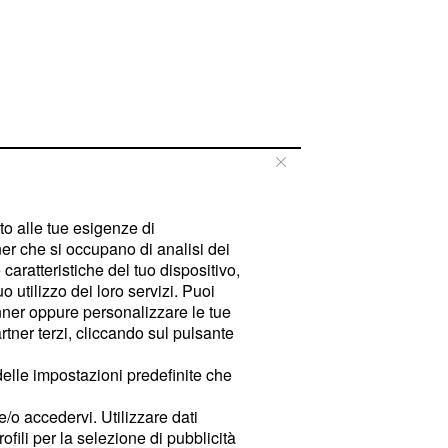
tto alle tue esigenze di
er che si occupano di analisi dei
caratteristiche del tuo dispositivo,
 utilizzo dei loro servizi. Puoi
ner oppure personalizzare le tue
tner terzi, cliccando sul pulsante
delle impostazioni predefinite che
e/o accedervi. Utilizzare dati
rofili per la selezione di pubblicità