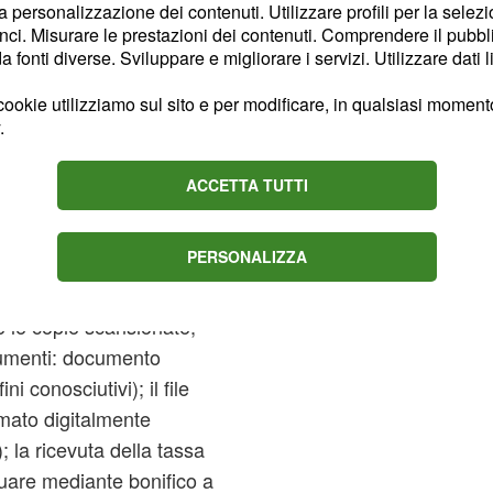
di ammissione
la personalizzazione dei contenuti. Utilizzare profili per la selez
ci. Misurare le prestazioni dei contenuti. Comprendere il pubblic
devono
amministrativo
fonti diverse. Sviluppare e migliorare i servizi. Utilizzare dati l
un'età compresa tra i 18
ookie utilizziamo sul sito e per modificare, in qualsiasi momento,
e penali rilevanti per il
.
truzione secondaria di
ACCETTA TUTTI
vranno essere trasmesse
PERSONALIZZA
ntro e non oltre le ore
manda in formato
e le copie scansionate,
cumenti: documento
ini conosciutivi); il file
mato digitalmente
; la ricevuta della tassa
tuare mediante bonifico a