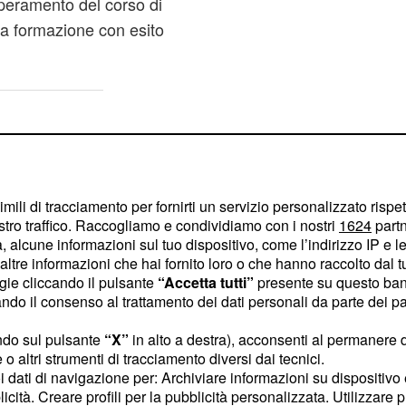
peramento del corso di
ta formazione con esito
imili di tracciamento per fornirti un servizio personalizzato rispe
stro traffico. Raccogliamo e condividiamo con i nostri
1624
partn
 alcune informazioni sul tuo dispositivo, come l’indirizzo IP e le 
ltre informazioni che hai fornito loro o che hanno raccolto dal tuo
ogie cliccando il pulsante
“Accetta tutti”
presente su questo ban
o il consenso al trattamento dei dati personali da parte dei par
ndo sul pulsante
“X”
in alto a destra), acconsenti al permanere 
o altri strumenti di tracciamento diversi dai tecnici.
uoi dati di navigazione per: Archiviare informazioni su dispositivo 
licità. Creare profili per la pubblicità personalizzata. Utilizzare p