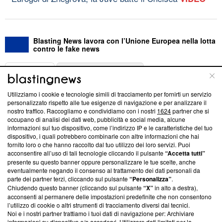
Blasting News lavora con l’Unione Europea nella lotta
contro le fake news
ABOUT
LINEA EDITORIALE
Utilizziamo i cookie e tecnologie simili di tracciamento per fornirti un servizio
Questa sezione offre informazioni trasparenti su Blasting
personalizzato rispetto alle tue esigenze di navigazione e per analizzare il
nostro traffico. Raccogliamo e condividiamo con i nostri
1624
partner che si
News, sui nostri processi editoriali e su come ci impegniamo a
occupano di analisi dei dati web, pubblicità e social media, alcune
creare news di qualità. Inoltre, afferma la nostra aderenza a
informazioni sul tuo dispositivo, come l’indirizzo IP e le caratteristiche del tuo
‘Trust Project - News with Integrity’
Blasting News non è
dispositivo, i quali potrebbero combinarle con altre informazioni che hai
ancora membro del programma, ma ha richiesto di farne
fornito loro o che hanno raccolto dal tuo utilizzo dei loro servizi. Puoi
parte; Trust Project non ha ancora effettuato una verifica di
acconsentire all’uso di tali tecnologie cliccando il pulsante
“Accetta tutti”
conformità agli standard.
presente su questo banner oppure personalizzare le tue scelte, anche
eventualmente negando il consenso al trattamento dei dati personali da
parte dei partner terzi, cliccando sul pulsante
“Personalizza”
.
Su di noi
Chiudendo questo banner (cliccando sul pulsante
“X”
in alto a destra),
acconsenti al permanere delle impostazioni predefinite che non consentono
Team editoriale
l’utilizzo di cookie o altri strumenti di tracciamento diversi dai tecnici.
Noi e i nostri partner trattiamo i tuoi dati di navigazione per: Archiviare
Corporate
informazioni su dispositivo e/o accedervi. Utilizzare dati limitati per la