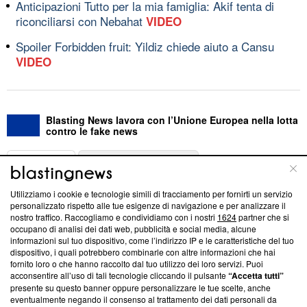
Anticipazioni Tutto per la mia famiglia: Akif tenta di
riconciliarsi con Nebahat
VIDEO
Spoiler Forbidden fruit: Yildiz chiede aiuto a Cansu
VIDEO
Blasting News lavora con l’Unione Europea nella lotta
contro le fake news
ABOUT
LINEA EDITORIALE
Utilizziamo i cookie e tecnologie simili di tracciamento per fornirti un servizio
Questa sezione offre informazioni trasparenti su Blasting
personalizzato rispetto alle tue esigenze di navigazione e per analizzare il
nostro traffico. Raccogliamo e condividiamo con i nostri
1624
partner che si
News, sui nostri processi editoriali e su come ci impegniamo a
occupano di analisi dei dati web, pubblicità e social media, alcune
creare news di qualità. Inoltre, afferma la nostra aderenza a
informazioni sul tuo dispositivo, come l’indirizzo IP e le caratteristiche del tuo
‘Trust Project - News with Integrity’
Blasting News non è
dispositivo, i quali potrebbero combinarle con altre informazioni che hai
ancora membro del programma, ma ha richiesto di farne
fornito loro o che hanno raccolto dal tuo utilizzo dei loro servizi. Puoi
parte; Trust Project non ha ancora effettuato una verifica di
acconsentire all’uso di tali tecnologie cliccando il pulsante
“Accetta tutti”
conformità agli standard.
presente su questo banner oppure personalizzare le tue scelte, anche
eventualmente negando il consenso al trattamento dei dati personali da