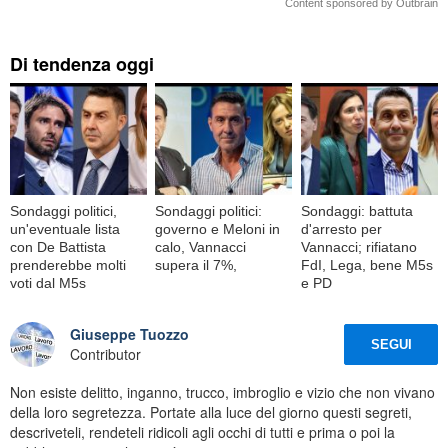
Content sponsored by Outbrain
Di tendenza oggi
Sondaggi politici,
Sondaggi politici:
Sondaggi: battuta
un'eventuale lista
governo e Meloni in
d'arresto per
con De Battista
calo, Vannacci
Vannacci; rifiatano
prenderebbe molti
supera il 7%,
FdI, Lega, bene M5s
voti dal M5s
e PD
Giuseppe Tuozzo
SEGUI
Contributor
Non esiste delitto, inganno, trucco, imbroglio e vizio che non vivano
della loro segretezza. Portate alla luce del giorno questi segreti,
descriveteli, rendeteli ridicoli agli occhi di tutti e prima o poi la