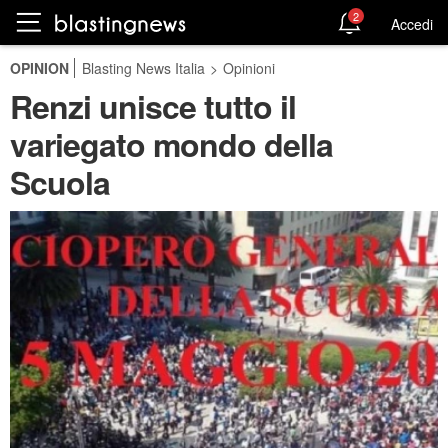
2
Accedi
OPINION
Blasting News Italia
>
Opinioni
Renzi unisce tutto il
variegato mondo della
Scuola