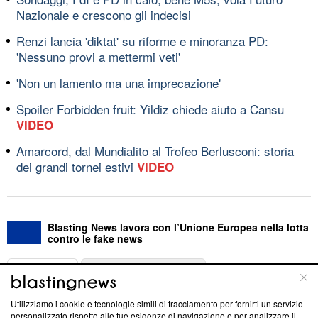
Nazionale e crescono gli indecisi
Renzi lancia 'diktat' su riforme e minoranza PD:
'Nessuno provi a mettermi veti'
'Non un lamento ma una imprecazione'
Spoiler Forbidden fruit: Yildiz chiede aiuto a Cansu
VIDEO
Amarcord, dal Mundialito al Trofeo Berlusconi: storia
dei grandi tornei estivi
VIDEO
Blasting News lavora con l’Unione Europea nella lotta
contro le fake news
ABOUT
LINEA EDITORIALE
Utilizziamo i cookie e tecnologie simili di tracciamento per fornirti un servizio
Questa sezione offre informazioni trasparenti su Blasting
personalizzato rispetto alle tue esigenze di navigazione e per analizzare il