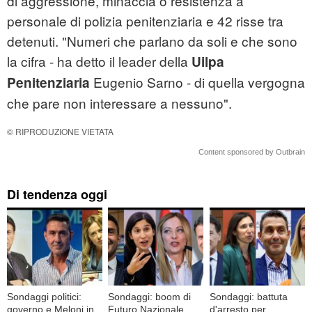
di aggressione, minaccia o resistenza a
personale di polizia penitenziaria e 42 risse tra
detenuti. "Numeri che parlano da soli e che sono
la cifra - ha detto il leader della
Uilpa
Eugenio Sarno - di quella vergogna
Penitenziaria
che pare non interessare a nessuno".
© RIPRODUZIONE VIETATA
Content sponsored by Outbrain
Di tendenza oggi
Sondaggi politici:
Sondaggi: boom di
Sondaggi: battuta
governo e Meloni in
Futuro Nazionale,
d'arresto per