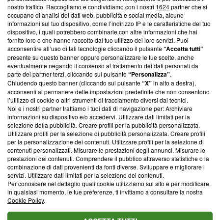
nostro traffico. Raccogliamo e condividiamo con i nostri
1624
partner che si
News, sui nostri processi editoriali e su come ci impegniamo a
occupano di analisi dei dati web, pubblicità e social media, alcune
creare news di qualità. Inoltre, afferma la nostra aderenza a
informazioni sul tuo dispositivo, come l’indirizzo IP e le caratteristiche del tuo
‘Trust Project - News with Integrity’
Blasting News non è
dispositivo, i quali potrebbero combinarle con altre informazioni che hai
ancora membro del programma, ma ha richiesto di farne
fornito loro o che hanno raccolto dal tuo utilizzo dei loro servizi. Puoi
parte; Trust Project non ha ancora effettuato una verifica di
acconsentire all’uso di tali tecnologie cliccando il pulsante
“Accetta tutti”
conformità agli standard.
presente su questo banner oppure personalizzare le tue scelte, anche
eventualmente negando il consenso al trattamento dei dati personali da
parte dei partner terzi, cliccando sul pulsante
“Personalizza”
.
Su di noi
Chiudendo questo banner (cliccando sul pulsante
“X”
in alto a destra),
acconsenti al permanere delle impostazioni predefinite che non consentono
Team editoriale
l’utilizzo di cookie o altri strumenti di tracciamento diversi dai tecnici.
Noi e i nostri partner trattiamo i tuoi dati di navigazione per: Archiviare
Corporate
informazioni su dispositivo e/o accedervi. Utilizzare dati limitati per la
selezione della pubblicità. Creare profili per la pubblicità personalizzata.
Redazione
Utilizzare profili per la selezione di pubblicità personalizzata. Creare profili
per la personalizzazione dei contenuti. Utilizzare profili per la selezione di
Informativa Privacy
contenuti personalizzati. Misurare le prestazioni degli annunci. Misurare le
prestazioni dei contenuti. Comprendere il pubblico attraverso statistiche o la
Cookie Policy
combinazione di dati provenienti da fonti diverse. Sviluppare e migliorare i
servizi. Utilizzare dati limitati per la selezione dei contenuti.
Blasting SA, IDI CHE-247.845.224, Via Carlo Frasca, 3 - 6900
Per conoscere nel dettaglio quali cookie utilizziamo sul sito e per modificare,
Lugano (Svizzera) Tel:
+39 0690258937
in qualsiasi momento, le tue preferenze, ti invitiamo a consultare la nostra
Cookie Policy
.
© 2026 Blasting News