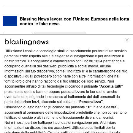
Blasting News lavora con l’Unione Europea nella lotta
contro le fake news
ABOUT
LINEA EDITORIALE
Utilizziamo i cookie e tecnologie simili di tracciamento per fornirti un servizio
Questa sezione offre informazioni trasparenti su Blasting
personalizzato rispetto alle tue esigenze di navigazione e per analizzare il
nostro traffico. Raccogliamo e condividiamo con i nostri
1624
partner che si
News, sui nostri processi editoriali e su come ci impegniamo a
occupano di analisi dei dati web, pubblicità e social media, alcune
creare news di qualità. Inoltre, afferma la nostra aderenza a
informazioni sul tuo dispositivo, come l’indirizzo IP e le caratteristiche del tuo
‘Trust Project - News with Integrity’
Blasting News non è
dispositivo, i quali potrebbero combinarle con altre informazioni che hai
ancora membro del programma, ma ha richiesto di farne
fornito loro o che hanno raccolto dal tuo utilizzo dei loro servizi. Puoi
parte; Trust Project non ha ancora effettuato una verifica di
acconsentire all’uso di tali tecnologie cliccando il pulsante
“Accetta tutti”
conformità agli standard.
presente su questo banner oppure personalizzare le tue scelte, anche
eventualmente negando il consenso al trattamento dei dati personali da
parte dei partner terzi, cliccando sul pulsante
“Personalizza”
.
Su di noi
Chiudendo questo banner (cliccando sul pulsante
“X”
in alto a destra),
acconsenti al permanere delle impostazioni predefinite che non consentono
Team editoriale
l’utilizzo di cookie o altri strumenti di tracciamento diversi dai tecnici.
Noi e i nostri partner trattiamo i tuoi dati di navigazione per: Archiviare
Corporate
informazioni su dispositivo e/o accedervi. Utilizzare dati limitati per la
selezione della pubblicità. Creare profili per la pubblicità personalizzata.